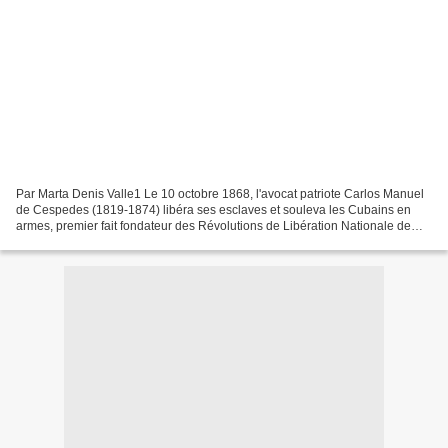
Par Marta Denis Valle1 Le 10 octobre 1868, l'avocat patriote Carlos Manuel
de Cespedes (1819-1874) libéra ses esclaves et souleva les Cubains en
armes, premier fait fondateur des Révolutions de Libération Nationale de
Cuba. Le tintement de la cloche de...