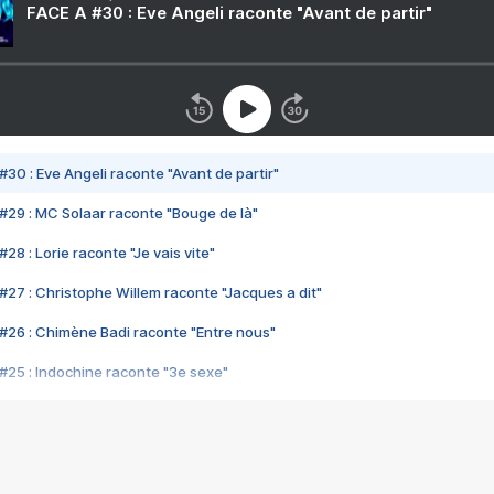
FACE A #30 : Eve Angeli raconte "Avant de partir"
#30 : Eve Angeli raconte "Avant de partir"
#29 : MC Solaar raconte "Bouge de là"
28 : Lorie raconte "Je vais vite"
#27 : Christophe Willem raconte "Jacques a dit"
#26 : Chimène Badi raconte "Entre nous"
#25 : Indochine raconte "3e sexe"
#24 : Zaho raconte "C'est chelou"
#23 : Patrick Bruel raconte "Au café des délices"
#22 : Kyo raconte "Le chemin"