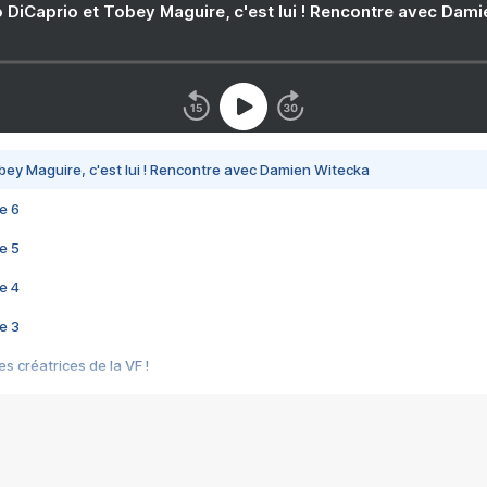
 DiCaprio et Tobey Maguire, c'est lui ! Rencontre avec Dam
bey Maguire, c'est lui ! Rencontre avec Damien Witecka
e 6
e 5
e 4
e 3
s créatrices de la VF !
e 2
e 1
e Mektoub My Love arrive enfin ! Rencontre avec Shaïn Boumedine et Sal