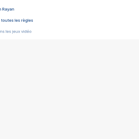
im Rayan
 toutes les règles
s les jeux vidéo
us choquant de Rockstar ? - Le scandale BULLY
e plus moche de Steam
du RÊVE tourne au CAUCHEMAR
pendant 8 heures
it… à tort
umiliés par un jeu vidéo
ire - Final Fantasy 8
ti un empire - Age of Empires
story DOFUS