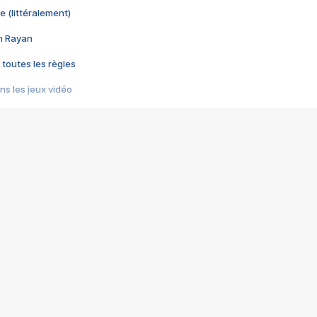
e (littéralement)
im Rayan
 toutes les règles
s les jeux vidéo
us choquant de Rockstar ? - Le scandale BULLY
e plus moche de Steam
du RÊVE tourne au CAUCHEMAR
pendant 8 heures
it… à tort
umiliés par un jeu vidéo
ire - Final Fantasy 8
ti un empire - Age of Empires