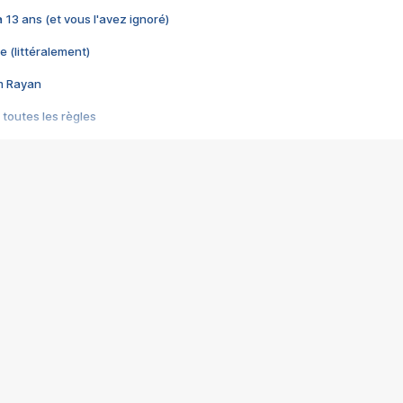
 a 13 ans (et vous l'avez ignoré)
e (littéralement)
im Rayan
 toutes les règles
s les jeux vidéo
us choquant de Rockstar ? - Le scandale BULLY
e plus moche de Steam
du RÊVE tourne au CAUCHEMAR
pendant 8 heures
it… à tort
umiliés par un jeu vidéo
ire - Final Fantasy 8