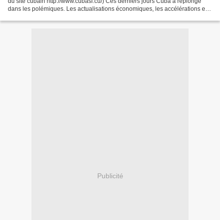
du site cubain http://www.cubasi.cu/) Ces derniers jours Cuba a replongé
dans les polémiques. Les actualisations économiques, les accélérations et
les stagnations, les critiques et...
Publicité