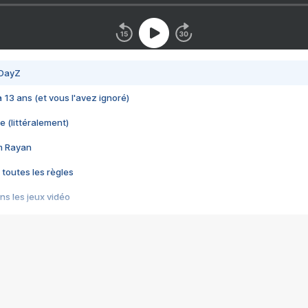
 DayZ
 a 13 ans (et vous l'avez ignoré)
e (littéralement)
im Rayan
 toutes les règles
s les jeux vidéo
us choquant de Rockstar ? - Le scandale BULLY
e plus moche de Steam
du RÊVE tourne au CAUCHEMAR
pendant 8 heures