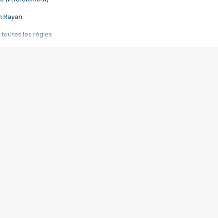
im Rayan
 toutes les règles
s les jeux vidéo
us choquant de Rockstar ? - Le scandale BULLY
e plus moche de Steam
du RÊVE tourne au CAUCHEMAR
pendant 8 heures
it… à tort
umiliés par un jeu vidéo
ire - Final Fantasy 8
ti un empire - Age of Empires
story DOFUS