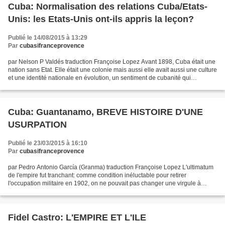
Cuba: Normalisation des relations Cuba/Etats-
Unis: les Etats-Unis ont-ils appris la leçon?
Publié le 14/08/2015 à 13:29
Par
cubasifranceprovence
par Nelson P Valdés traduction Françoise Lopez Avant 1898, Cuba était une
nation sans Etat. Elle était une colonie mais aussi elle avait aussi une culture
et une identité nationale en évolution, un sentiment de cubanité qui
émergeait et une histoire propre....
Cuba: Guantanamo, BREVE HISTOIRE D'UNE
USURPATION
Publié le 23/03/2015 à 16:10
Par
cubasifranceprovence
par Pedro Antonio García (Granma) traduction Françoise Lopez L'ultimatum
de l'empire fut tranchant: comme condition inéluctable pour retirer
l'occupation militaire en 1902, on ne pouvait pas changer une virgule à
l'Amendement Platt qui s'imposait comme...
Fidel Castro: L'EMPIRE ET L'ILE