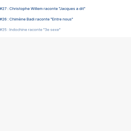
#27 : Christophe Willem raconte "Jacques a dit"
#26 : Chimène Badi raconte "Entre nous"
#25 : Indochine raconte "3e sexe"
#24 : Zaho raconte "C'est chelou"
#23 : Patrick Bruel raconte "Au café des délices"
#22 : Kyo raconte "Le chemin"
#21 : Nolwenn Leroy raconte "Cassé"
#20 : Patrick Hernandez raconte "Born to be alive"
#19 : Lorie raconte "Près de moi"
#18 : Michael Jones raconte "A nos actes manqués" (avec Jean-Jacque
#17 : Khaled raconte "Aïcha"
#16 : Corneille raconte "Parce qu'on vient de loin"