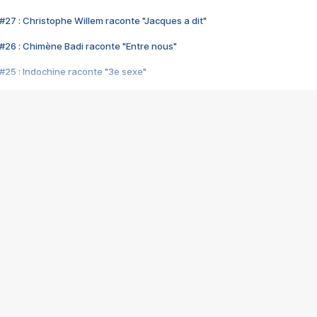
#27 : Christophe Willem raconte "Jacques a dit"
#26 : Chimène Badi raconte "Entre nous"
#25 : Indochine raconte "3e sexe"
#24 : Zaho raconte "C'est chelou"
#23 : Patrick Bruel raconte "Au café des délices"
#22 : Kyo raconte "Le chemin"
#21 : Nolwenn Leroy raconte "Cassé"
#20 : Patrick Hernandez raconte "Born to be alive"
#19 : Lorie raconte "Près de moi"
#18 : Michael Jones raconte "A nos actes manqués" (avec Jean-Jacque
#17 : Khaled raconte "Aïcha"
#16 : Corneille raconte "Parce qu'on vient de loin"