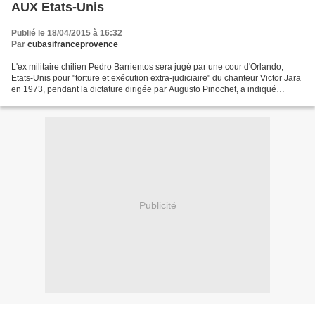
AUX Etats-Unis
Publié le 18/04/2015 à 16:32
Par
cubasifranceprovence
L'ex militaire chilien Pedro Barrientos sera jugé par une cour d'Orlando,
Etats-Unis pour "torture et exécution extra-judiciaire" du chanteur Victor Jara
en 1973, pendant la dictature dirigée par Augusto Pinochet, a indiqué
Tiempo Argentino. Une cour...
Publicité