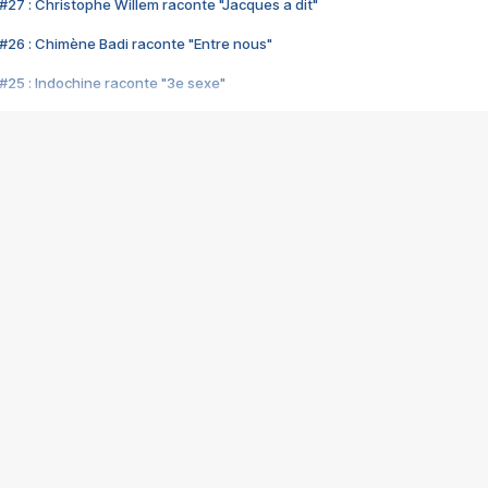
#27 : Christophe Willem raconte "Jacques a dit"
#26 : Chimène Badi raconte "Entre nous"
#25 : Indochine raconte "3e sexe"
#24 : Zaho raconte "C'est chelou"
#23 : Patrick Bruel raconte "Au café des délices"
#22 : Kyo raconte "Le chemin"
#21 : Nolwenn Leroy raconte "Cassé"
#20 : Patrick Hernandez raconte "Born to be alive"
#19 : Lorie raconte "Près de moi"
#18 : Michael Jones raconte "A nos actes manqués" (avec Jean-Jacque
#17 : Khaled raconte "Aïcha"
#16 : Corneille raconte "Parce qu'on vient de loin"
#15 : Indochine raconte "L'aventurier"