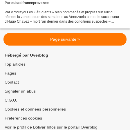
Par
cubasifranceprovence
Par victorayol Les « étudiants » bien pommadés et propres sur eux qui
sèment la zone depuis des semaines au Venezuela contre le successeur
d'Hugo Chavez – mort l'an dernier dans des conditions suspectes –
commencent à s’essouffler : la période de carnaval...
Page suivante >
Hébergé par Overblog
Top articles
Pages
Contact
Signaler un abus
C.G.U.
Cookies et données personnelles
Préférences cookies
Voir le profil de Bolivar Infos sur le portail Overblog