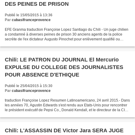
DES PEINES DE PRISON
Publié le 15/05/2015 à 13:36
Par
cubasifranceprovence
EFE Granma traduction Françoise Lopez Santiago du Chili - Un juge chilien
a condamné à diverses peines de prison 30 anciens agents de la police
secrète de l'ex dictateur Au­gus­to Pinochet pour enlèvement qualifié ou
disparition, en 1974, d'une victime...
Chili: LE PATRON DU JOURNAL El Mercurio
EXPULSE DU COLLEGE DES JOURNALISTES
POUR ABSENCE D'ETHIQUE
Publié le 25/04/2015 à 15:30
Par
cubasifranceprovence
traduction Françoise Lopez Resumen Latinoamericano, 24 avril 2015.- Dans
les années 70, Agustin Edwards s'est rendu aux Etats-Unis pour rencontrer
le président exécutif de Pepsi Co., Donald Kendall, et le directeur de la CIA
de l'époque, Richard Helms,...
Chili: L'ASSASSIN DE Victor Jara SERA JUGE