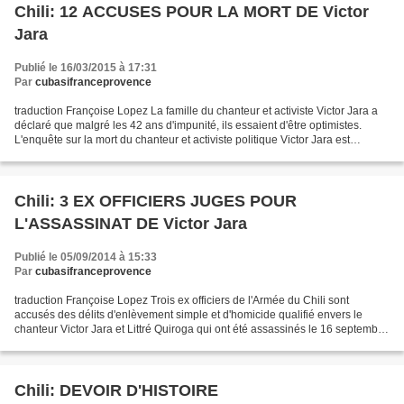
Chili: 12 ACCUSES POUR LA MORT DE Victor
Jara
Publié le 16/03/2015 à 17:31
Par
cubasifranceprovence
traduction Françoise Lopez La famille du chanteur et activiste Victor Jara a
déclaré que malgré les 42 ans d'impunité, ils essaient d'être optimistes.
L'enquête sur la mort du chanteur et activiste politique Victor Jara est
terminée: 12 officiers de commandement...
Chili: 3 EX OFFICIERS JUGES POUR
L'ASSASSINAT DE Victor Jara
Publié le 05/09/2014 à 15:33
Par
cubasifranceprovence
traduction Françoise Lopez Trois ex officiers de l'Armée du Chili sont
accusés des délits d'enlèvement simple et d'homicide qualifié envers le
chanteur Victor Jara et Littré Quiroga qui ont été assassinés le 16 septembre
1973, cinq jours après le coup...
Chili: DEVOIR D'HISTOIRE