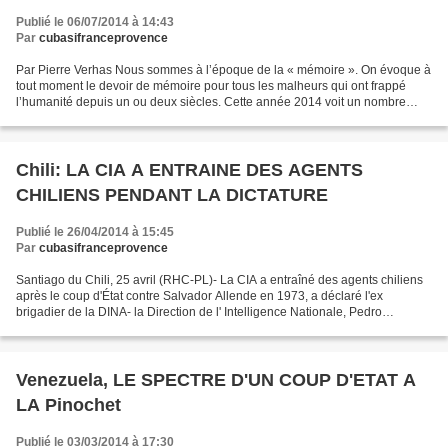
Publié le 06/07/2014 à 14:43
Par
cubasifranceprovence
Par Pierre Verhas Nous sommes à l’époque de la « mémoire ». On évoque à
tout moment le devoir de mémoire pour tous les malheurs qui ont frappé
l’humanité depuis un ou deux siècles. Cette année 2014 voit un nombre
considérable de commémorations : le centenaire...
Chili: LA CIA A ENTRAINE DES AGENTS
CHILIENS PENDANT LA DICTATURE
Publié le 26/04/2014 à 15:45
Par
cubasifranceprovence
Santiago du Chili, 25 avril (RHC-PL)- La CIA a entraîné des agents chiliens
après le coup d'État contre Salvador Allende en 1973, a déclaré l'ex
brigadier de la DINA- la Direction de l' Intelligence Nationale, Pedro
Espinoza. Les déclarations d'Espinoza...
Venezuela, LE SPECTRE D'UN COUP D'ETAT A
LA Pinochet
Publié le 03/03/2014 à 17:30