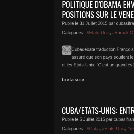
POLITIQUE D'OBAMA EN
POSITIONS SUR LE VEN
Publié le
31 Juillet 2015
par cubasifr
Catégories :
#Etats-Unis
,
#Barack 
Cubadebate traduction Françoise
assuré que son pays soutient le
et les Etats-Unis. "C'est un grand év
Lire la suite
CUBA/ETATS-UNIS: ENTR
Publié le
5 Juillet 2015
par cubasifra
Catégories :
#Cuba
,
#Etats-Unis
,
#ré