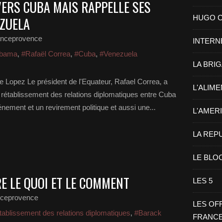
VERS CUBA MAIS RAPPELLE SES
HUGO CHA
EZUELA
anceprovence
INTERN
Obama
,
#Rafaël Correa
,
#Cuba
,
#Venezuela
LA BRI
 Lopez Le président de l'Equateur, Rafael Correa, a
L'ALIM
 rétablissement des relations diplomatiques entre Cuba
énement et un revirement politique et aussi une...
L'AMER
LA REP
LE BLO
E LE QUOI ET LE COMMENT
LES 5
nceprovence
LES OF
tablissement des relations diplomatiques
,
#Barack
FRANC