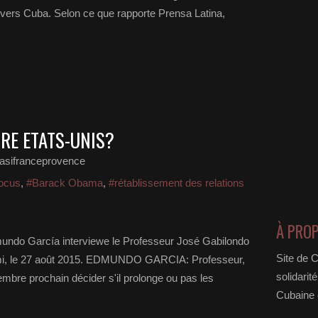
envers Cuba. Selon ce que rapporte Prensa Latina,
TRE ETATS-UNIS?
asifranceprovence
ocus
,
#Barack Obama
,
#rétablissement des relations
À PRO
undo García interviewe le Professeur José Gabilondo
Site de 
ami, le 27 août 2015. EDMUNDO GARCIA: Professeur,
solidarit
mbre prochain décider s'il prolonge ou pas les
Cubaine e