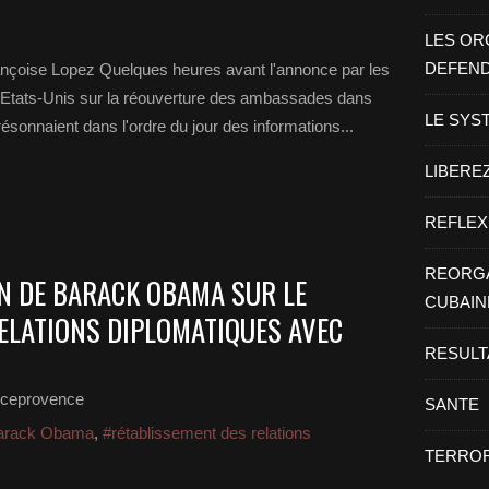
LES OR
DEFEN
ançoise Lopez Quelques heures avant l'annonce par les
Etats-Unis sur la réouverture des ambassades dans
LE SYS
résonnaient dans l'ordre du jour des informations...
LIBEREZ
REFLEX
REORGA
N DE BARACK OBAMA SUR LE
CUBAIN
ELATIONS DIPLOMATIQUES AVEC
RESULT
nceprovence
SANTE
arack Obama
,
#rétablissement des relations
TERROR