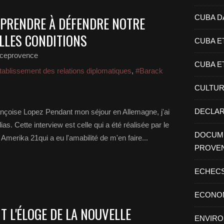
CUBA D
PPRENDRE À DÉFENDRE NOTRE
LLES CONDITIONS
CUBA E
nceprovence
CUBA E
tablissement des relations diplomatiques
,
#Barack
CULTU
DECLAR
ançoise Lopez Pendant mon séjour en Allemagne, j'ai
as. Cette interview est celle qui a été réalisée par le
DOCUME
 Amerika 21qui a eu l'amabilité de m'en faire...
PROVE
ECHEC
ECONO
T L'ÉLOGE DE LA NOUVELLE
ENVIR