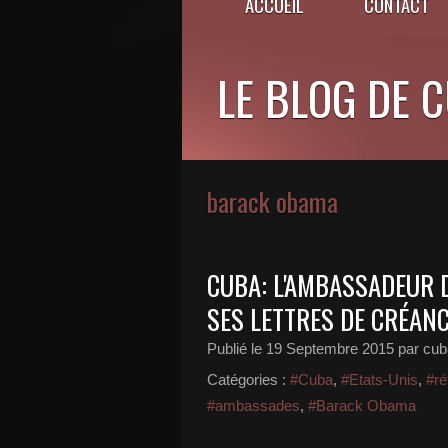
ACCUEIL
CONTACT
LE BLOG DE 
barack obama
CUBA: L'AMBASSADEUR 
SES LETTRES DE CRÉAN
Publié le
19 Septembre 2015
par cub
Catégories :
#Cuba
,
#Etats-Unis
,
#ré
#ambassades
,
#Barack Obama