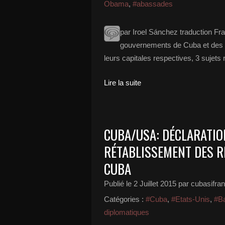
Obama
,
#abassades
par Iroel Sánchez traduction Fr
gouvernements de Cuba et des 
leurs capitales respectives, 3 sujets 
Lire la suite
CUBA/USA: DÉCLARATIO
RÉTABLISSEMENT DES R
CUBA
Publié le
2 Juillet 2015
par cubasifra
Catégories :
#Cuba
,
#Etats-Unis
,
#B
diplomatiques