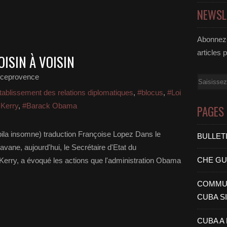
NEWSL
Abonnez-
articles 
OISIN À VOISIN
nceprovence
Email
tablissement des relations diplomatiques
,
#blocus
,
#Loi
 Kerry
,
#Barack Obama
PAGES
pila insomne) traduction Françoise Lopez Dans le
BULLET
avane, aujourd'hui, le Secrétaire d'Etat du
CHE G
erry, a évoqué les actions que l'administration Obama
COMMUN
CUBA S
CUBA A