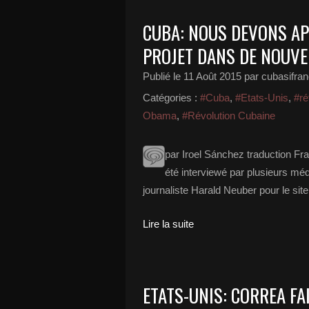
CUBA: NOUS DEVONS A
PROJET DANS DE NOUVE
Publié le
11 Août 2015
par cubasifra
Catégories :
#Cuba
,
#Etats-Unis
,
#ré
Obama
,
#Révolution Cubaine
par Iroel Sánchez traduction Fr
été interviewé par plusieurs médi
journaliste Harald Neuber pour le site
Lire la suite
ETATS-UNIS: CORREA FAI