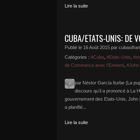
Lire la suite
CUBA/ETATS-UNIS: DE V
Publié le
16 Août 2015
par cubasifra
Catégories :
#Cuba
,
#Etats-Unis
,
#ré
de Commerce avec l'Ennemi
,
#John
par Néstor García Iturbe (La pu
discours qu'il a prononcé à La H
gouvernement des Etats-Unis, John K
a planifié...
Lire la suite