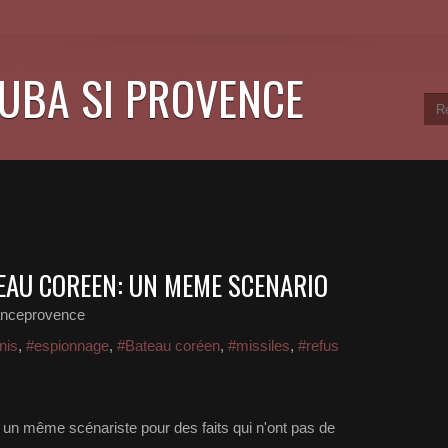
CUBA SI PROVENCE
TEAU COREEN: UN MEME SCENARIO
anceprovence
nis
,
#espionnage
,
#Bateau coréen
,
#missiles
,
#refus
 un même scénariste pour des faits qui n'ont pas de