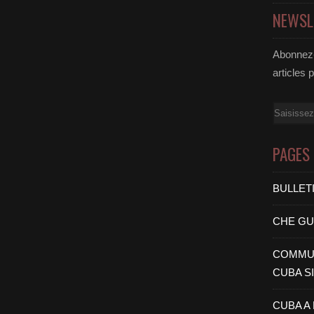
NEWSL
Abonnez-
articles 
Email
PAGES
BULLET
CHE G
COMMUN
CUBA S
CUBA A