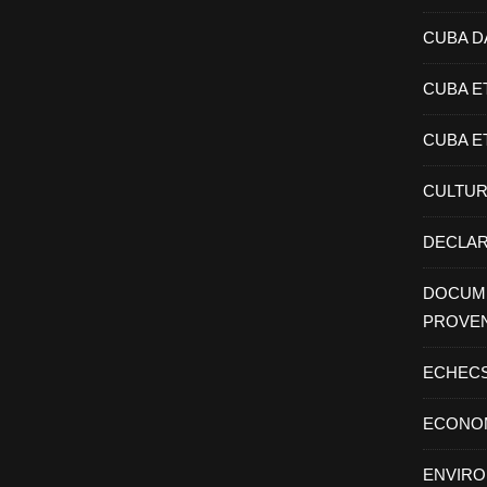
CUBA D
CUBA E
CUBA E
CULTU
DECLAR
DOCUME
PROVE
ECHEC
ECONO
ENVIR