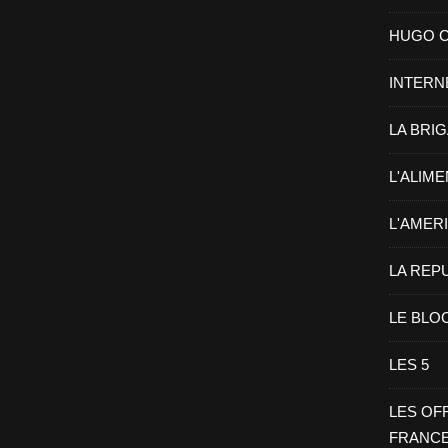
HUGO CHA
INTERN
LA BRI
L'ALIM
L'AMER
LA REP
LE BLO
LES 5
LES OF
FRANC