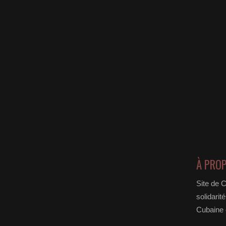
À PRO
Site de 
solidarit
Cubaine e