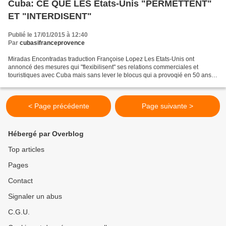
Cuba: CE QUE LES Etats-Unis "PERMETTENT"
ET "INTERDISENT"
Publié le 17/01/2015 à 12:40
Par
cubasifranceprovence
Miradas Encontradas traduction Françoise Lopez Les Etats-Unis ont
annoncé des mesures qui "flexibilisent" ses relations commerciales et
touristiques avec Cuba mais sans lever le blocus qui a provoqié en 50 ans
des pertes qui dépassent les 2 bilions de...
< Page précédente
Page suivante >
Hébergé par Overblog
Top articles
Pages
Contact
Signaler un abus
C.G.U.