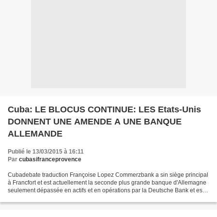
Cuba: LE BLOCUS CONTINUE: LES Etats-Unis
DONNENT UNE AMENDE A UNE BANQUE
ALLEMANDE
Publié le 13/03/2015 à 16:11
Par
cubasifranceprovence
Cubadebate traduction Françoise Lopez Commerzbank a sin siège principal
à Francfort et est actuellement la seconde plus grande banque d'Allemagne
seulement dépassée en actifs et en opérations par la Deutsche Bank et est
considérée comme la cinquième banque...