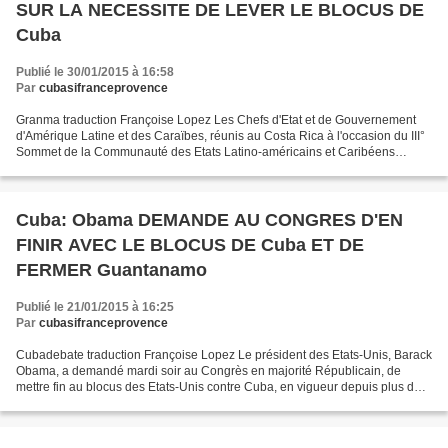
SUR LA NECESSITE DE LEVER LE BLOCUS DE
Cuba
Publié le 30/01/2015 à 16:58
Par
cubasifranceprovence
Granma traduction Françoise Lopez Les Chefs d'Etat et de Gouvernement
d'Amérique Latine et des Caraïbes, réunis au Costa Rica à l'occasion du III°
Sommet de la Communauté des Etats Latino-américains et Caribéens
(CELAC), les 28 et 29 janvier 2015: 1....
Cuba: Obama DEMANDE AU CONGRES D'EN
FINIR AVEC LE BLOCUS DE Cuba ET DE
FERMER Guantanamo
Publié le 21/01/2015 à 16:25
Par
cubasifranceprovence
Cubadebate traduction Françoise Lopez Le président des Etats-Unis, Barack
Obama, a demandé mardi soir au Congrès en majorité Républicain, de
mettre fin au blocus des Etats-Unis contre Cuba, en vigueur depuis plus de 5
décennies. Dans son discours sur...