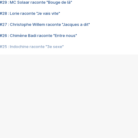
#29 : MC Solaar raconte "Bouge de là"
28 : Lorie raconte "Je vais vite"
#27 : Christophe Willem raconte "Jacques a dit"
#26 : Chimène Badi raconte "Entre nous"
#25 : Indochine raconte "3e sexe"
#24 : Zaho raconte "C'est chelou"
#23 : Patrick Bruel raconte "Au café des délices"
#22 : Kyo raconte "Le chemin"
#21 : Nolwenn Leroy raconte "Cassé"
#20 : Patrick Hernandez raconte "Born to be alive"
#19 : Lorie raconte "Près de moi"
#18 : Michael Jones raconte "A nos actes manqués" (avec Jean-Jacque
#17 : Khaled raconte "Aïcha"