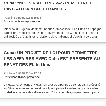
Cuba: "NOUS N'ALLONS PAS REMETTRE LE
PAYS AU CAPITAL ETRANGER"
Publié le 04/03/2015 à 15:33
Par
cubasifranceprovence
Interview d' Eugenio Martínez Enriquez, Ambassadeur de Cuba en Espagne
traduction Françoise Lopez Les gouvernements de Cuba et des Etats-Unis
ont décidé de rétablir leurs relations diplomatiques et d'ouvrir la voie à un
processus de négociation pour normaliser...
Cuba: UN PROJET DE LOI POUR PERMETTRE
LES AFFAIRES AVEC Cuba EST PRESENTE AU
SENAT DES Etats-Unis
Publié le 15/02/2015 à 17:39
Par
cubasifranceprovence
La Havane, 14 février, (RHC).- Un groupe bipartite de sénateurs a présenté
au Sénat étasunien un projet de loi pour permettre à des compagnies des
États-Unis de faire des affaires avec Cuba, interdites jusqu'à présent par les
lois du blocus économique,...