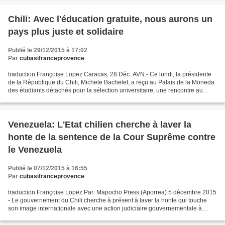
Chili: Avec l'éducation gratuite, nous aurons un
pays plus juste et solidaire
Publié le 29/12/2015 à 17:02
Par
cubasifranceprovence
traduction Françoise Lopez Caracas, 28 Déc. AVN.- Ce lundi, la présidente
de la République du Chili, Michele Bachelet, a reçu au Palais de la Moneda
des étudiants détachés pour la sélection universitaire, une rencontre au
cours de laquelle elle a réaffirmé...
Venezuela: L'Etat chilien cherche à laver la
honte de la sentence de la Cour Suprême contre
le Venezuela
Publié le 07/12/2015 à 16:55
Par
cubasifranceprovence
traduction Françoise Lopez Par: Mapocho Press (Aporrea) 5 décembre 2015
- Le gouvernement du Chili cherche à présent à laver la honte qui touche
son image internationale avec une action judiciaire gouvernementale à
travers le Conseil de Défense de l'Etat...