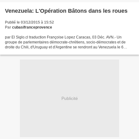
Venezuela: L'Opération Bâtons dans les roues
Publié le 03/12/2015 à 15:52
Par
cubasifranceprovence
par El Siglo.cl traduction Françoise Lopez Caracas, 03 Déc. AVN.- Un
groupe de parlementaires démocrate-chrétiens, socio-démocrates et de
droite du Chili, d'Uruguay et d'Argentine se rendront au Venezuela le 6
décembre pour monter un système de surveillance...
Publicité