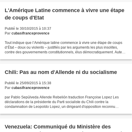
L'Amérique Latine commence à vivre une étape
de coups d'Etat
Publié le 30/10/2015 à 10:37
Par
cubasifranceprovence
Tout indique que l’Amérique latine commence à vivre une étape de coups
d’État – doux ou violents – justifiés par les arguments les plus insolites,
contre des gouvernements constitutionnels, élus démocratiquement. Auteur:
José Vicente Rangel | informacion@granma.cu...
Chili: Pas au nom d'Allende ni du socialisme
Publié le 25/09/2015 à 15:38
Par
cubasifranceprovence
par Pablo Sepúlveda Allende Rebelión traduction Françoise Lopez Les
déclarations de la présidente du Parti socialiste du Chili contre la
condamnation de Leopoldo Lopez, un dirigeant d'opposition reconnu
coupable d'incitation à la violence et d'autres...
Venezuela: Communiqué du Ministère des