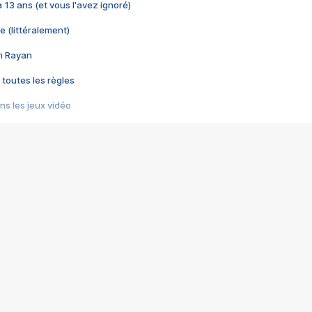
 a 13 ans (et vous l'avez ignoré)
e (littéralement)
im Rayan
 toutes les règles
s les jeux vidéo
us choquant de Rockstar ? - Le scandale BULLY
e plus moche de Steam
du RÊVE tourne au CAUCHEMAR
pendant 8 heures
it… à tort
umiliés par un jeu vidéo
ire - Final Fantasy 8
ti un empire - Age of Empires