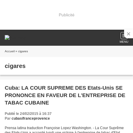
Publicité
MENU
Accueil
» cigares
cigares
Cuba: LA COUR SUPREME DES Etats-Unis SE
PRONONCE EN FAVEUR DE L'ENTREPRISE DE
TABAC CUBAINE
Publié le 24/02/2015 à 16:37
Par
cubasifranceprovence
Prensa latina traduction Françoise Lopez Washington. - La Cour Suprême
des Etats-Unis a accordé lundi une victoire à l'entreprise de tabac d'Etat