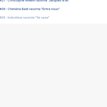
#27 : Christophe Willem raconte "Jacques a dit"
#26 : Chimène Badi raconte "Entre nous"
#25 : Indochine raconte "3e sexe"
#24 : Zaho raconte "C'est chelou"
#23 : Patrick Bruel raconte "Au café des délices"
#22 : Kyo raconte "Le chemin"
#21 : Nolwenn Leroy raconte "Cassé"
#20 : Patrick Hernandez raconte "Born to be alive"
#19 : Lorie raconte "Près de moi"
#18 : Michael Jones raconte "A nos actes manqués" (avec Jean-Jacque
#17 : Khaled raconte "Aïcha"
#16 : Corneille raconte "Parce qu'on vient de loin"
#15 : Indochine raconte "L'aventurier"