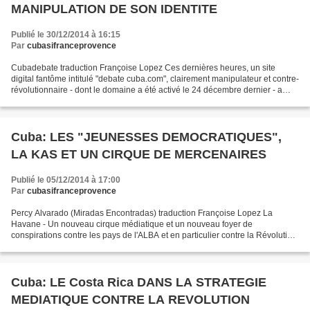
MANIPULATION DE SON IDENTITE
Publié le 30/12/2014 à 16:15
Par
cubasifranceprovence
Cubadebate traduction Françoise Lopez Ces dernières heures, un site
digital fantôme intitulé "debate cuba.com", clairement manipulateur et contre-
révolutionnaire - dont le domaine a été activé le 24 décembre dernier - a
prétendu usurper l'identité de...
Cuba: LES "JEUNESSES DEMOCRATIQUES",
LA KAS ET UN CIRQUE DE MERCENAIRES
Publié le 05/12/2014 à 17:00
Par
cubasifranceprovence
Percy Alvarado (Miradas Encontradas) traduction Françoise Lopez La
Havane - Un nouveau cirque médiatique et un nouveau foyer de
conspirations contre les pays de l'ALBA et en particulier contre la Révolution
Cubaine a commencé hier ses activités aux Mexique...
Cuba: LE Costa Rica DANS LA STRATEGIE
MEDIATIQUE CONTRE LA REVOLUTION