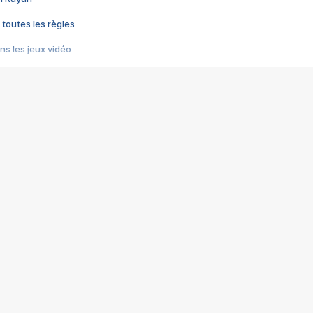
 toutes les règles
s les jeux vidéo
us choquant de Rockstar ? - Le scandale BULLY
e plus moche de Steam
du RÊVE tourne au CAUCHEMAR
pendant 8 heures
it… à tort
umiliés par un jeu vidéo
ire - Final Fantasy 8
ti un empire - Age of Empires
story DOFUS
tard, il crée l'un des pires jeux de tous les temps, MindsEye.