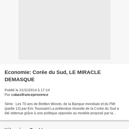
Economie: Corée du Sud, LE MIRACLE
DEMASQUE
Publié le 21/11/2014 à 17:14
Par
cubasifranceprovence
Série : Les 70 ans de Bretton Woods, de la Banque mondiale et du FMI
(partie 13) par Eric Toussaint La prétendue réussite de la Corée du Sud a
été obtenue grâce à une politique opposée au modèle proposé par la
Banque mondiale. Loin d’une accumulation...