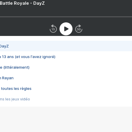
 Battle Royale - DayZ
 DayZ
 a 13 ans (et vous l'avez ignoré)
e (littéralement)
im Rayan
 toutes les règles
s les jeux vidéo
us choquant de Rockstar ? - Le scandale BULLY
e plus moche de Steam
du RÊVE tourne au CAUCHEMAR