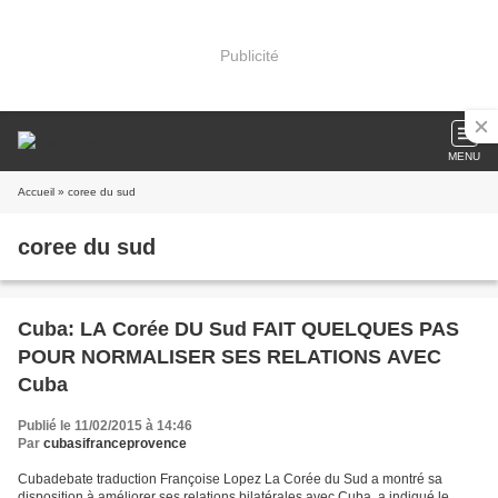
Publicité
MENU
Accueil
» coree du sud
coree du sud
Cuba: LA Corée DU Sud FAIT QUELQUES PAS
POUR NORMALISER SES RELATIONS AVEC
Cuba
Publié le 11/02/2015 à 14:46
Par
cubasifranceprovence
Cubadebate traduction Françoise Lopez La Corée du Sud a montré sa
disposition à améliorer ses relations bilatérales avec Cuba, a indiqué le