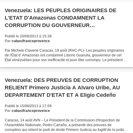
Venezuela: LES PEUPLES ORIGINAIRES DE
L'ETAT D'Amazonas CONDAMNENT LA
CORRUPTION DU GOUVERNEUR
D'OPPOSITION
Publié le 20/08/2013 à 15:38
Par
cubasifranceprovence
Par Michele Claverie Caracas, 19 août (RHC-PL)- Les peuples originaires
de l'État d' Amazonas ont condamné Liborio Guarulla, gouverneur de cet
État vénézuélien pour son inefficacité et pour être corrompu. Le président du
Parlement Indien d'Amérique –...
Venezuela: DES PREUVES DE CORRUPTION
RELIENT Primero Justicia A Alvaro Uribe, AU
DEPARTEMENT D'ETAT ET A Eligio Cedeño
Publié le 15/08/2013 à 17:09
Par
cubasifranceprovence
Caracas, 14 août AVN – Le Président de la Commission d'Inspection de
l'Assemblée Nationale, Pedro Carraño, a présenté des preuves de
corruption qui relient le parti de droite Primero Justicia au fugitif de la justice