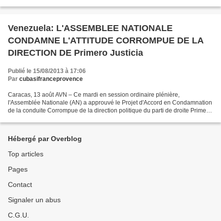
vénézuélienne Eligio Cedeño, à l'ex...
Venezuela: L'ASSEMBLEE NATIONALE
CONDAMNE L'ATTITUDE CORROMPUE DE LA
DIRECTION DE Primero Justicia
Publié le 15/08/2013 à 17:06
Par
cubasifranceprovence
Caracas, 13 août AVN – Ce mardi en session ordinaire plénière,
l'Assemblée Nationale (AN) a approuvé le Projet d'Accord en Condamnation
de la conduite Corrompue de la direction politique du parti de droite Primero
Justicia. Dans cet accord, le Parlement...
Hébergé par Overblog
Top articles
Pages
Contact
Signaler un abus
C.G.U.