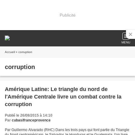
Publicité
MENU
Accueil
» corruption
corruption
Amérique Latine: Le triangle du nord de
l'Amérique Centrale livre un combat contre la
corruption
Publié le 26/08/2015 à 14:10
Par
cubasifranceprovence
Par Guillermo Alvarado (RHC) Dans les trois pays qui font partie du Triangle
du Nord centraméricain, le Salvador, le Honduras et le Guatemala, l'on livre