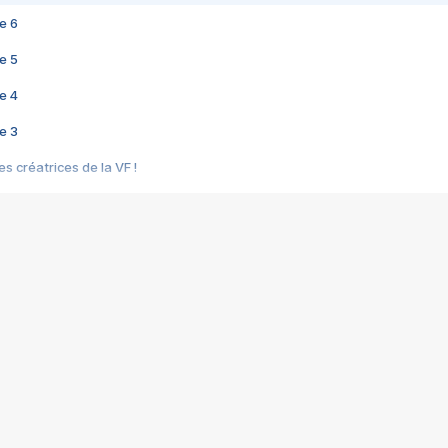
e 6
e 5
e 4
e 3
s créatrices de la VF !
e 2
e 1
e Mektoub My Love arrive enfin ! Rencontre avec Shaïn Boumedine et Sal
i : après Toni en famille
elle réalise le bouleversant Dites lui que je l'aime
ais ! Rencontre autour de Vie privée de Rebecca Zlotowski
 de Marguerite, Grave... Rencontre avec Ella Rumpf