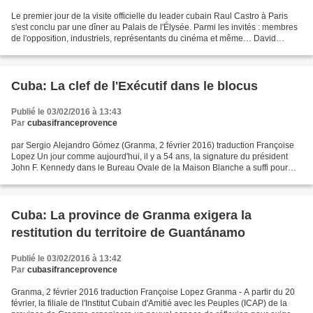
Le premier jour de la visite offi­cielle du leader cubain Raul Castro à Paris
s'est conclu par une dîner au Palais de l'Élysée. Parmi les invi­tés : membres
de l'oppo­si­tion, indus­triels, repré­sen­tants du cinéma et même… David
Guetta ! 21. C'est le...
Cuba: La clef de l'Exécutif dans le blocus
Publié le 03/02/2016 à 13:43
Par
cubasifranceprovence
par Sergio Alejandro Gómez (Granma, 2 février 2016) traduction Françoise
Lopez Un jour comme aujourd'hui, il y a 54 ans, la signature du président
John F. Kenne­dy dans le Bureau Ovale de la Maison Blanche a suffi pour
décréter un blocus total contre...
Cuba: La province de Granma exigera la
restitution du territoire de Guantánamo
Publié le 03/02/2016 à 13:42
Par
cubasifranceprovence
Granma, 2 février 2016 traduction Françoise Lopez Granma - A partir du 20
février, la filiale de l'Institut Cubain d'Amitié avec les Peuples (ICAP) de la