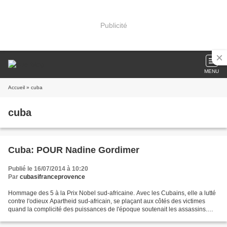
Publicité
MENU
Accueil
» cuba
cuba
Cuba: POUR Nadine Gordimer
Publié le 16/07/2014 à 10:20
Par
cubasifranceprovence
Hommage des 5 à la Prix Nobel sud-africaine. Avec les Cubains, elle a lutté
contre l'odieux Apartheid sud-africain, se plaçant aux côtés des victimes
quand la complicité des puissances de l'époque soutenait les assassins.
Elle a su être aux côtés de Cuba...