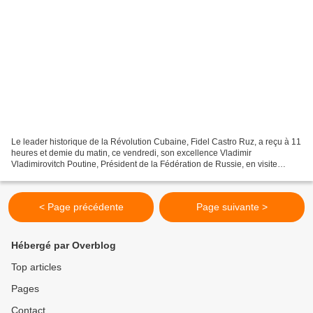
Le leader historique de la Révolution Cubaine, Fidel Castro Ruz, a reçu à 11
heures et demie du matin, ce vendredi, son excellence Vladimir
Vladimirovitch Poutine, Président de la Fédération de Russie, en visite
officielle à Cuba. Au cours de cette rencontre...
< Page précédente
Page suivante >
Hébergé par Overblog
Top articles
Pages
Contact