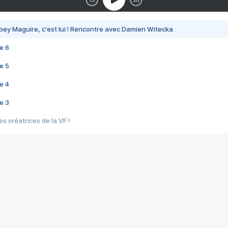
bey Maguire, c'est lui ! Rencontre avec Damien Witecka
e 6
e 5
e 4
e 3
s créatrices de la VF !
e 2
e 1
e Mektoub My Love arrive enfin ! Rencontre avec Shaïn Boumedine et Sal
i : après Toni en famille
elle réalise le bouleversant Dites lui que je l'aime