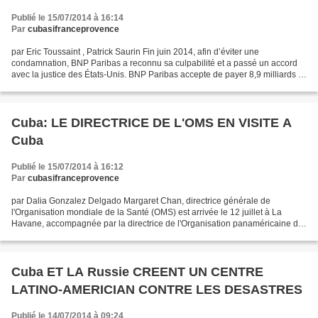
Publié le 15/07/2014 à 16:14
Par
cubasifranceprovence
par Eric Toussaint , Patrick Saurin Fin juin 2014, afin d’éviter une
condamnation, BNP Paribas a reconnu sa culpabilité et a passé un accord
avec la justice des États-Unis. BNP Paribas accepte de payer 8,9 milliards $
d’amende. Dix réflexions et une conclusion...
Cuba: LE DIRECTRICE DE L'OMS EN VISITE A
Cuba
Publié le 15/07/2014 à 16:12
Par
cubasifranceprovence
par Dalia Gonzalez Delgado Margaret Chan, directrice générale de
l'Organisation mondiale de la Santé (OMS) est arrivée le 12 juillet à La
Havane, accompagnée par la directrice de l'Organisation panaméricaine de
la santé (OPS), Carissa F. Etienne. Le ministre...
Cuba ET LA Russie CREENT UN CENTRE
LATINO-AMERICIAN CONTRE LES DESASTRES
Publié le 14/07/2014 à 09:24