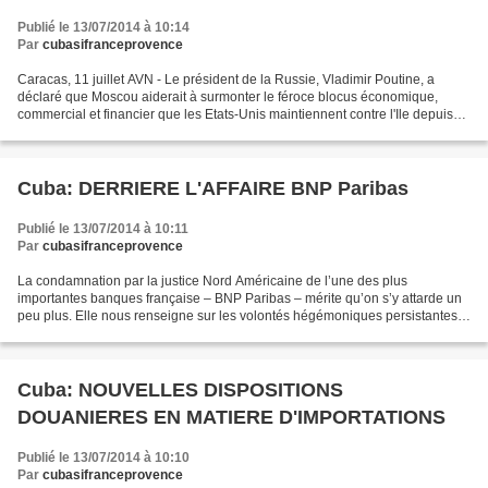
Publié le 13/07/2014 à 10:14
Par
cubasifranceprovence
Caracas, 11 juillet AVN - Le président de la Russie, Vladimir Poutine, a
déclaré que Moscou aiderait à surmonter le féroce blocus économique,
commercial et financier que les Etats-Unis maintiennent contre l'Ile depuis
plus d'un demi-siècle. "Nous allons...
Cuba: DERRIERE L'AFFAIRE BNP Paribas
Publié le 13/07/2014 à 10:11
Par
cubasifranceprovence
La condamnation par la justice Nord Américaine de l’une des plus
importantes banques française – BNP Paribas – mérite qu’on s’y attarde un
peu plus. Elle nous renseigne sur les volontés hégémoniques persistantes
dans les classes dirigeantes nord-américaines....
Cuba: NOUVELLES DISPOSITIONS
DOUANIERES EN MATIERE D'IMPORTATIONS
Publié le 13/07/2014 à 10:10
Par
cubasifranceprovence