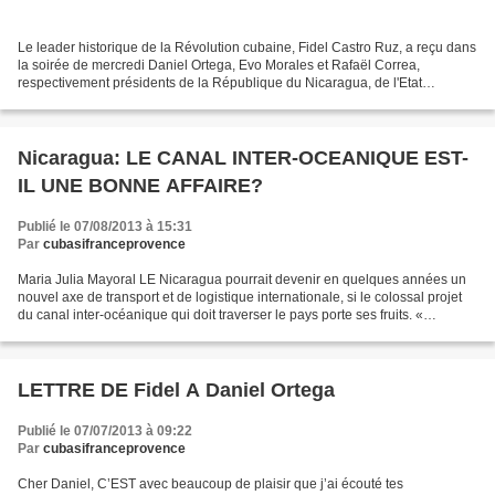
Le leader historique de la Révolution cubaine, Fidel Castro Ruz, a reçu dans
la soirée de mercredi Daniel Ortega, Evo Morales et Rafaël Correa,
respectivement présidents de la République du Nicaragua, de l'Etat
Plurinational de Bolivie et de la République...
Nicaragua: LE CANAL INTER-OCEANIQUE EST-
IL UNE BONNE AFFAIRE?
Publié le 07/08/2013 à 15:31
Par
cubasifranceprovence
Maria Julia Mayoral LE Nicaragua pourrait devenir en quelques années un
nouvel axe de transport et de logistique internationale, si le colossal projet
du canal inter-océanique qui doit traverser le pays porte ses fruits. «
L’Amérique centrale est au cœur...
LETTRE DE Fidel A Daniel Ortega
Publié le 07/07/2013 à 09:22
Par
cubasifranceprovence
Cher Daniel, C’EST avec beaucoup de plaisir que j’ai écouté tes