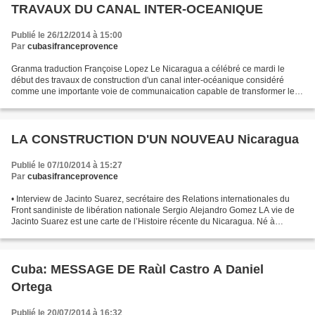
TRAVAUX DU CANAL INTER-OCEANIQUE
Publié le 26/12/2014 à 15:00
Par
cubasifranceprovence
Granma traduction Françoise Lopez Le Nicaragua a célébré ce mardi le
début des travaux de construction d'un canal inter-océanique considéré
comme une importante voie de communaication capable de transformer le
commerce mondial et de donner une importante...
LA CONSTRUCTION D'UN NOUVEAU Nicaragua
Publié le 07/10/2014 à 15:27
Par
cubasifranceprovence
• Interview de Jacinto Suarez, secrétaire des Relations internationales du
Front sandiniste de libération nationale Sergio Alejandro Gomez LA vie de
Jacinto Suarez est une carte de l’Histoire récente du Nicaragua. Né à
Managua en 1947, il s’incorpora...
Cuba: MESSAGE DE Raùl Castro A Daniel
Ortega
Publié le 20/07/2014 à 16:32