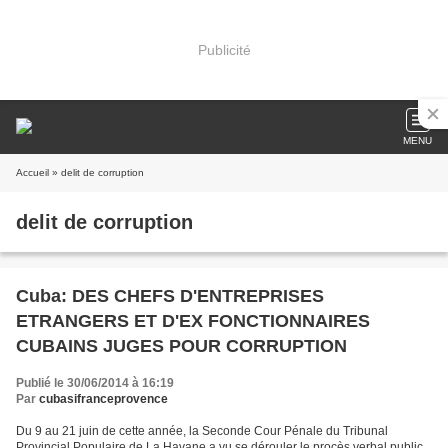
Publicité
MENU
Accueil
» delit de corruption
delit de corruption
Cuba: DES CHEFS D'ENTREPRISES
ETRANGERS ET D'EX FONCTIONNAIRES
CUBAINS JUGES POUR CORRUPTION
Publié le 30/06/2014 à 16:19
Par
cubasifranceprovence
Du 9 au 21 juin de cette année, la Seconde Cour Pénale du Tribunal
Provincial Populaire de La Havane a vu se dérouler le procès verbal public