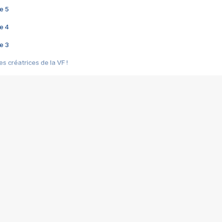
e 5
e 4
e 3
s créatrices de la VF !
e 2
e 1
e Mektoub My Love arrive enfin ! Rencontre avec Shaïn Boumedine et Sal
i : après Toni en famille
elle réalise le bouleversant Dites lui que je l'aime
ais ! Rencontre autour de Vie privée de Rebecca Zlotowski
 de Marguerite, Grave... Rencontre avec Ella Rumpf
 Les Rêveurs, un film intime sur la santé mentale