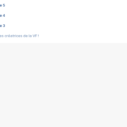
e 5
e 4
e 3
s créatrices de la VF !
e 2
e 1
e Mektoub My Love arrive enfin ! Rencontre avec Shaïn Boumedine et Sal
i : après Toni en famille
elle réalise le bouleversant Dites lui que je l'aime
ais ! Rencontre autour de Vie privée de Rebecca Zlotowski
 de Marguerite, Grave... Rencontre avec Ella Rumpf
 Les Rêveurs, un film intime sur la santé mentale