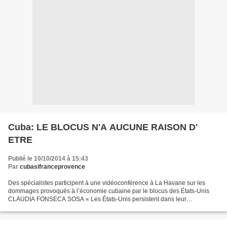
Cuba: LE BLOCUS N'A AUCUNE RAISON D'
ETRE
Publié le 10/10/2014 à 15:43
Par
cubasifranceprovence
Des spécialistes participent à une vidéoconférence à La Havane sur les
dommages provoqués à l’économie cubaine par le blocus des États-Unis
CLAUDIA FONSECA SOSA « Les États-Unis persistent dans leur
philosophie du châtiment. Ils ne pardonnent pas Cuba...