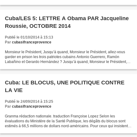
sommes dans l'impossibilité d'acheter...
Cuba/LES 5: LETTRE A Obama PAR Jacqueline
Roussie, OCTOBRE 2014
Publié le 01/10/2014 à 15:13
Par
cubasifranceprovence
Monsieur le Président, Jusqu’à quand, Monsieur le Président, allez-vous
garder en prison les trois patriotes cubains Antonio Guerrero, Ramón
Labañino et Gerardo Hernández ? Jusqu’à quand, Monsieur le Président,
ces trois hommes vont-ils rester emprisonnés,...
Cuba: LE BLOCUS, UNE POLITIQUE CONTRE
LA VIE
Publié le 24/09/2014 à 15:25
Par
cubasifranceprovence
Granma rédaction nationale. traduction Françoise Lopez Selon les
évaluations du Ministère de la Santé Publique, les dégâts du blocus sont
estimés à 66,5 millions de dollars nord-américains. Pour ceux qui insistent à
continuer à l'appeler embargo économique,...