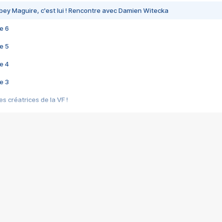
bey Maguire, c'est lui ! Rencontre avec Damien Witecka
e 6
e 5
e 4
e 3
s créatrices de la VF !
e 2
e 1
e Mektoub My Love arrive enfin ! Rencontre avec Shaïn Boumedine et Sal
i : après Toni en famille
elle réalise le bouleversant Dites lui que je l'aime
ais ! Rencontre autour de Vie privée de Rebecca Zlotowski