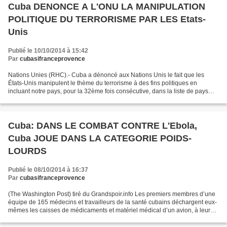
Cuba DENONCE A L'ONU LA MANIPULATION
POLITIQUE DU TERRORISME PAR LES Etats-
Unis
Publié le 10/10/2014 à 15:42
Par
cubasifranceprovence
Nations Unies (RHC).- Cuba a dénoncé aux Nations Unis le fait que les
États-Unis manipulent le thème du terrorisme à des fins politiques en
incluant notre pays, pour la 32ème fois consécutive, dans la liste de pays
qui, selon Washington, promeuvent le...
Cuba: DANS LE COMBAT CONTRE L'Ebola,
Cuba JOUE DANS LA CATEGORIE POIDS-
LOURDS
Publié le 08/10/2014 à 16:37
Par
cubasifranceprovence
(The Washington Post) tiré du Grandspoir.info Les premiers membres d’une
équipe de 165 médecins et travailleurs de la santé cubains déchargent eux-
mêmes les caisses de médicaments et matériel médical d’un avion, à leur
arrivée à Freetown pour aider à...