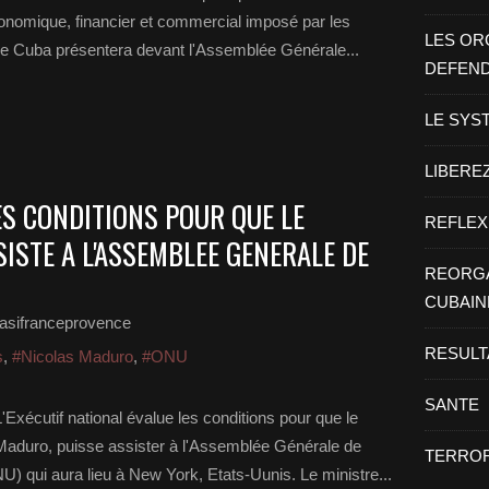
onomique, financier et commercial imposé par les
LES OR
 que Cuba présentera devant l'Assemblée Générale...
DEFEN
LE SYS
LIBEREZ
ES CONDITIONS POUR QUE LE
REFLEX
ISTE A L'ASSEMBLEE GENERALE DE
REORGA
CUBAIN
asifranceprovence
RESULT
s
,
#Nicolas Maduro
,
#ONU
SANTE
xécutif national évalue les conditions pour que le
 Maduro, puisse assister à l'Assemblée Générale de
TERROR
U) qui aura lieu à New York, Etats-Uunis. Le ministre...