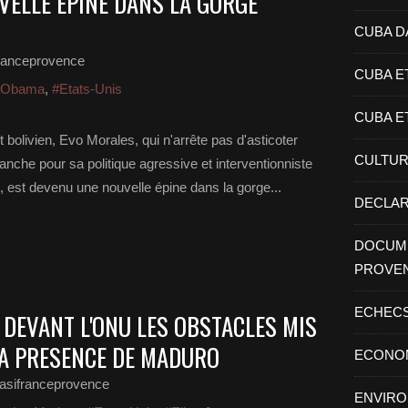
VELLE EPINE DANS LA GORGE
CUBA D
ranceprovence
CUBA E
 Obama
,
#Etats-Unis
CUBA E
 bolivien, Evo Morales, qui n'arrête pas d'asticoter
CULTU
lanche pour sa politique agressive et interventionniste
 est devenu une nouvelle épine dans la gorge...
DECLAR
DOCUME
PROVE
ECHEC
 DEVANT L'ONU LES OBSTACLES MIS
LA PRESENCE DE MADURO
ECONO
asifranceprovence
ENVIR