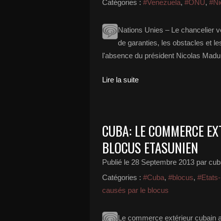
Catégories :
#Venezuela
,
#ONU
,
#Ni
Nations Unies – Le chancelier 
de garanties, les obstacles et l
l'absence du président Nicolas Madur
Lire la suite
CUBA: LE COMMERCE EX
BLOCUS ETASUNIEN
Publié le
28 Septembre 2013
par cub
Catégories :
#Cuba
,
#blocus
,
#Etats
causés par le blocus
Le commerce extérieur cubain a é