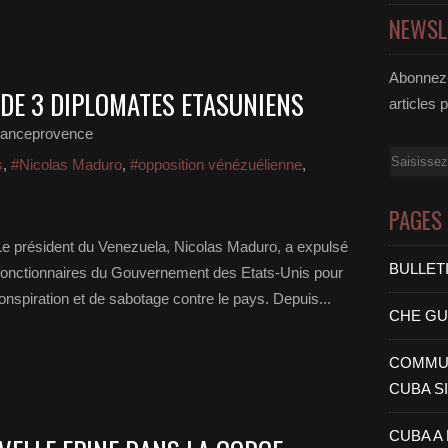
NEWSL
Abonnez-
 DE 3 DIPLOMATES ETASUNIENS
articles 
ranceprovence
Email
s
,
#Nicolas Maduro
,
#opposition vénézuélienne
,
PAGES
 président du Venezuela, Nicolas Maduro, a expulsé
BULLET
, 3 fonctionnaires du Gouvernement des Etats-Unis pour
nspiration et de sabotage contre le pays. Depuis...
CHE G
COMMUN
CUBA S
CUBA A