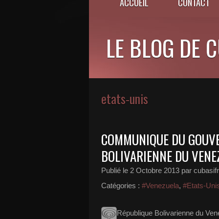
ACCUEIL
CONTACT
LE BLOG DE 
etats-unis
COMMUNIQUE DU GOUVE
BOLIVARIENNE DU VENE
Publié le
2 Octobre 2013
par cubasif
Catégories :
#Venezuela
,
#Etats-Uni
République Bolivarienne du Vene