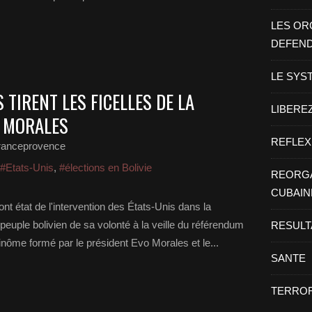
LES OR
DEFEN
LE SYS
S TIRENT LES FICELLES DE LA
LIBEREZ
 MORALES
REFLEX
ranceprovence
#Etats-Unis
,
#élections en Bolivie
REORGA
CUBAIN
t état de l'intervention des États-Unis dans la
euple bolivien de sa volonté à la veille du référendum
RESULT
binôme formé par le président Evo Morales et le...
SANTE
TERROR