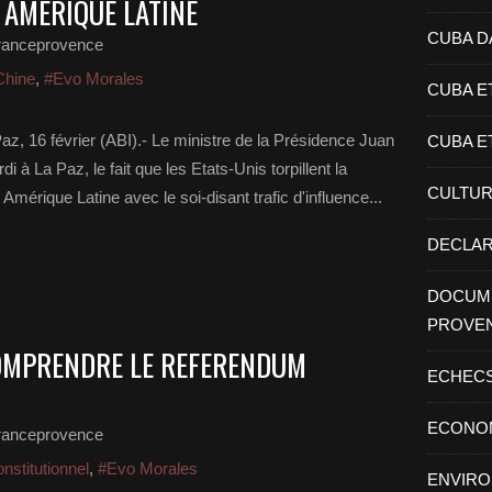
N AMÉRIQUE LATINE
CUBA D
ranceprovence
Chine
,
#Evo Morales
CUBA E
z, 16 février (ABI).- Le ministre de la Présidence Juan
CUBA E
 La Paz, le fait que les Etats-Unis torpillent la
CULTU
Amérique Latine avec le soi-disant trafic d'influence...
DECLAR
DOCUME
PROVE
COMPRENDRE LE REFERENDUM
ECHEC
ECONO
ranceprovence
nstitutionnel
,
#Evo Morales
ENVIR