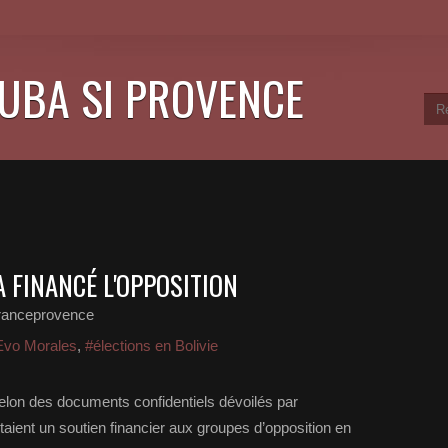
CUBA SI PROVENCE
 FINANCÉ L'OPPOSITION
ranceprovence
Evo Morales
,
#élections en Bolivie
elon des documents confidentiels dévoilés par
aient un soutien financier aux groupes d’opposition en