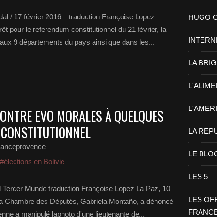
l / 17 février 2016 – traduction Françoise Lopez
HUGO CHA
êt pour le referendum constitutionnel du 21 février, la
INTERN
ué aux 9 départements du pays ainsi que dans les...
LA BRI
L'ALIM
L'AMER
 CONTRE EVO MORALES À QUELQUES
 CONSTITUTIONNEL
LA REP
ranceprovence
LE BLO
#élections en Bolivie
LES 5
 Tercer Mundo traduction Françoise Lopez La Paz, 10
LES OF
de la Chambre des Députés, Gabriela Montaño, a dénoncé
FRANC
vienne a manipulé laphoto d'une lieutenante de...