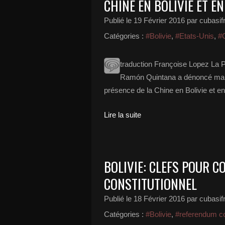
CHINE EN BOLIVIE ET E
Publié le
19 Février 2016
par cubasif
Catégories :
#Bolivie
,
#Etats-Unis
,
#
traduction Françoise Lopez La Pa
Ramón Quintana a dénoncé mardi à
présence de la Chine en Bolivie et en 
Lire la suite
BOLIVIE: CLEFS POUR 
CONSTITUTIONNEL
Publié le
18 Février 2016
par cubasif
Catégories :
#Bolivie
,
#referendum co