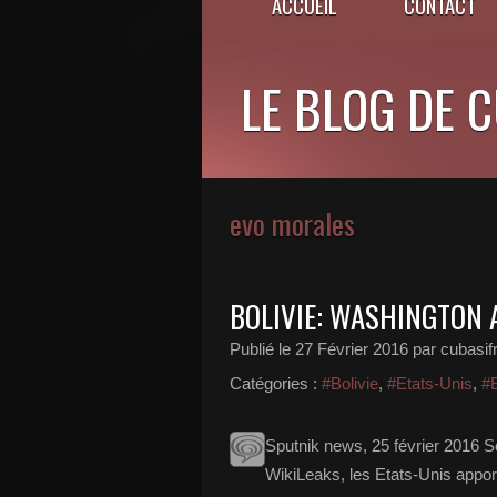
ACCUEIL
CONTACT
LE BLOG DE 
evo morales
BOLIVIE: WASHINGTON A
Publié le
27 Février 2016
par cubasif
Catégories :
#Bolivie
,
#Etats-Unis
,
#
Sputnik news, 25 février 2016 S
WikiLeaks, les Etats-Unis apport