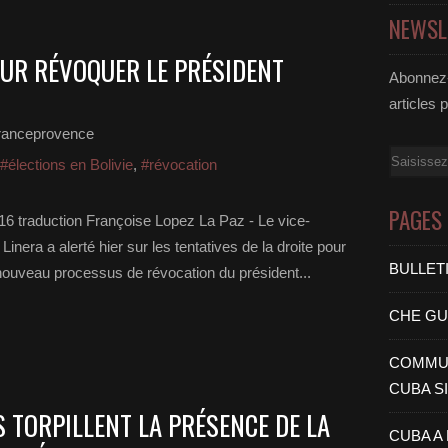
NEWSL
OUR RÉVOQUER LE PRÉSIDENT
Abonnez-
articles 
ranceprovence
Email
#élections en Bolivie
,
#révocation
PAGES
016 traduction Françoise Lopez La Paz - Le vice-
Linera a alerté hier sur les tentatives de la droite pour
BULLET
nouveau processus de révocation du président...
CHE G
COMMUN
CUBA S
IS TORPILLENT LA PRÉSENCE DE LA
CUBA A