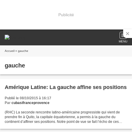
Publicité
MENU
Accueil
» gauche
gauche
Amérique Latine: La gauche affine ses positions
Publié le 08/10/2015 à 16:17
Par
cubasifranceprovence
(RHC) La seconde rencontre latino-américaine progressiste qui vient de
prendre fin à Quito, la capitale équatorienne, a permis à la gauche du
continent d’affiner ses positions. Notre point de vue se fait l’écho de ces
efforts. Un des premiers points marqués...