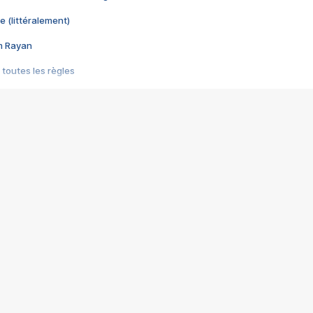
e (littéralement)
im Rayan
 toutes les règles
s les jeux vidéo
us choquant de Rockstar ? - Le scandale BULLY
e plus moche de Steam
du RÊVE tourne au CAUCHEMAR
pendant 8 heures
it… à tort
umiliés par un jeu vidéo
ire - Final Fantasy 8
ti un empire - Age of Empires