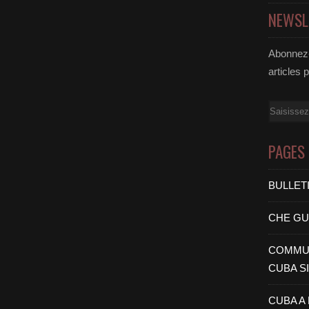
NEWSL
Abonnez-
articles 
Email
PAGES
BULLET
CHE G
COMMUN
CUBA S
CUBA A