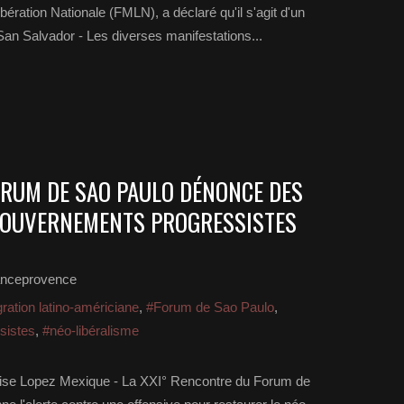
bération Nationale (FMLN), a déclaré qu'il s'agit d'un
an Salvador - Les diverses manifestations...
FORUM DE SAO PAULO DÉNONCE DES
GOUVERNEMENTS PROGRESSISTES
anceprovence
gration latino-américiane
,
#Forum de Sao Paulo
,
sistes
,
#néo-libéralisme
oise Lopez Mexique - La XXI° Rencontre du Forum de