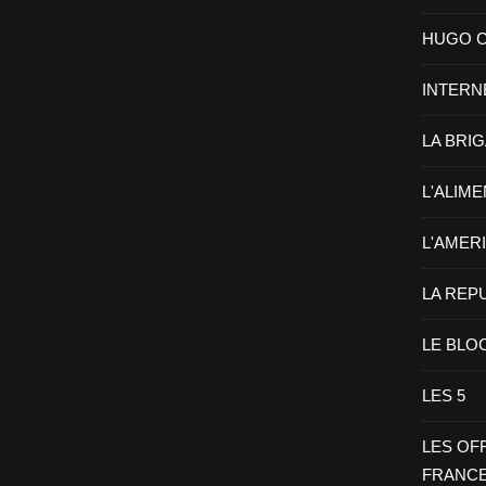
HUGO CHA
INTERN
LA BRI
L'ALIM
L'AMER
LA REP
LE BLO
LES 5
LES OF
FRANC