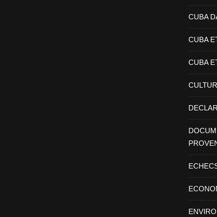
CUBA D
CUBA E
CUBA E
CULTU
DECLAR
DOCUME
PROVE
ECHEC
ECONO
ENVIR