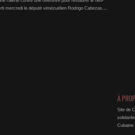
nne l'alerte contre une offensive pour restaurer le néo-
rti mercredi le député vénézuélien Rodrigo Ca­be­zas....
À PRO
Site de 
solidarit
Cubaine e