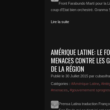
Front Farabundo Martí pour la Li
coup d'Etat bien orchestré. Granma S
Lire la suite
AMÉRIQUE LATINE: LE 
MENACES CONTRE LES 
DE LA RÉGION
Publié le
30 Juillet 2015
par cubasifr
Catégories :
#Amérique Latine
,
#inté
#menaces
,
#gouvernement sprogres
Prensa Latina traduction Franç