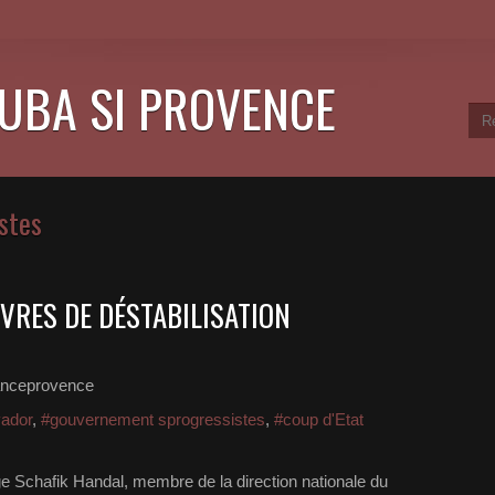
CUBA SI PROVENCE
stes
VRES DE DÉSTABILISATION
anceprovence
vador
,
#gouvernement sprogressistes
,
#coup d'Etat
Schafik Han­­­­­­­dal, membre de la direction nationale du