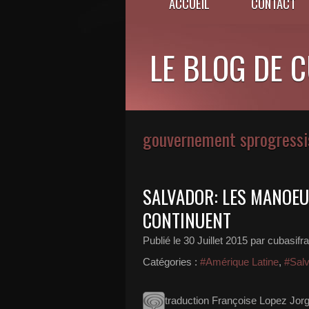
ACCUEIL
CONTACT
LE BLOG DE 
gouvernement sprogressi
SALVADOR: LES MANOEU
CONTINUENT
Publié le
30 Juillet 2015
par cubasifr
Catégories :
#Amérique Latine
,
#Sal
traduction Françoise Lopez Jorge 