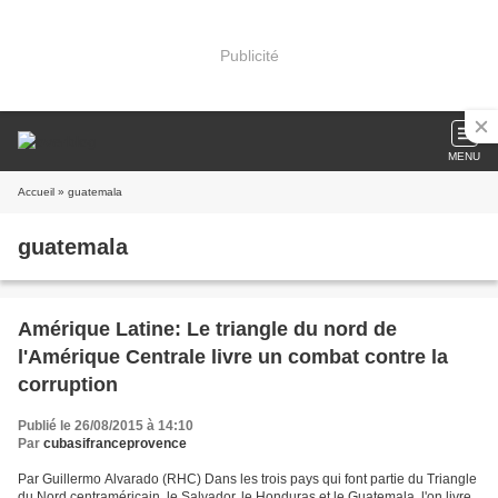
Publicité
MENU
Accueil
» guatemala
guatemala
Amérique Latine: Le triangle du nord de
l'Amérique Centrale livre un combat contre la
corruption
Publié le 26/08/2015 à 14:10
Par
cubasifranceprovence
Par Guillermo Alvarado (RHC) Dans les trois pays qui font partie du Triangle
du Nord centraméricain, le Salvador, le Honduras et le Guatemala, l'on livre