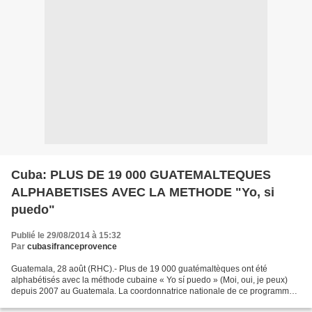
Cuba: PLUS DE 19 000 GUATEMALTEQUES
ALPHABETISES AVEC LA METHODE "Yo, si
puedo"
Publié le 29/08/2014 à 15:32
Par
cubasifranceprovence
Guatemala, 28 août (RHC).- Plus de 19 000 guatémaltèques ont été
alphabétisés avec la méthode cubaine « Yo sí puedo » (Moi, oui, je peux)
depuis 2007 au Guatemala. La coordonnatrice nationale de ce programme,
Vilma Monteagudo, docteur ès sciences pédagogiques,...