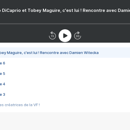
 DiCaprio et Tobey Maguire, c'est lui ! Rencontre avec Dam
bey Maguire, c'est lui ! Rencontre avec Damien Witecka
e 6
e 5
e 4
e 3
s créatrices de la VF !
e 2
e 1