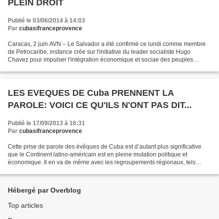
PLEIN DROIT
Publié le 03/06/2014 à 14:03
Par
cubasifranceprovence
Caracas, 2 juin AVN – Le Salvador a été confirmé ce lundi comme membre
de Petrocaribe, instance crée sur l'initiative du leader socialiste Hugo
Chavez pour impulser l'intégration économique et sociae des peuples
d'Amérique Latine. La décision d'intégrer...
LES EVEQUES DE Cuba PRENNENT LA
PAROLE: VOICI CE QU'ILS N'ONT PAS DIT...
Publié le 17/09/2013 à 16:31
Par
cubasifranceprovence
Cette prise de parole des évêques de Cuba est d’autant plus significative
que le Continent latino-américain est en pleine mutation politique et
économique. Il en va de même avec les regroupements régionaux, tels
UNASUR, MERCOSUR, ALBA et le regroupement...
Hébergé par Overblog
Top articles