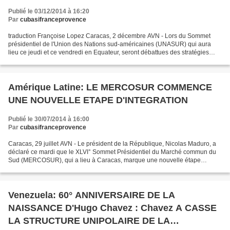
AMERICAINE
Publié le 03/12/2014 à 16:20
Par
cubasifranceprovence
traduction Françoise Lopez Caracas, 2 décembre AVN - Lors du Sommet
présidentiel de l'Union des Nations sud-américaines (UNASUR) qui aura
lieu ce jeudi et ce vendredi en Equateur, seront débattues des stratégies
pour consolider l'intégration sud-américaine....
Amérique Latine: LE MERCOSUR COMMENCE
UNE NOUVELLE ETAPE D'INTEGRATION
Publié le 30/07/2014 à 16:00
Par
cubasifranceprovence
Caracas, 29 juillet AVN - Le président de la République, Nicolas Maduro, a
déclaré ce mardi que le XLVI° Sommet Présidentiel du Marché commun du
Sud (MERCOSUR), qui a lieu à Caracas, marque une nouvelle étape
d'intégration pour le bloc économique de la...
Venezuela: 60° ANNIVERSAIRE DE LA
NAISSANCE D'Hugo Chavez : Chavez A CASSE
LA STRUCTURE UNIPOLAIRE DE LA