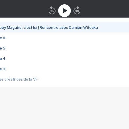
bey Maguire, c'est lui ! Rencontre avec Damien Witecka
e 6
e 5
e 4
e 3
s créatrices de la VF !
e 2
e 1
e Mektoub My Love arrive enfin ! Rencontre avec Shaïn Boumedine et Sal
i : après Toni en famille