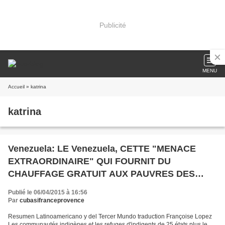
Publicité
MENU
Accueil
» katrina
katrina
Venezuela: LE Venezuela, CETTE "MENACE
EXTRAORDINAIRE" QUI FOURNIT DU
CHAUFFAGE GRATUIT AUX PAUVRES DES
Etats-Unis
Publié le 06/04/2015 à 16:56
Par
cubasifranceprovence
Resumen Latinoamericano y del Tercer Mundo traduction Françoise Lopez
Les communautés indigènes et les refuges d'indigents de 25 états plus le