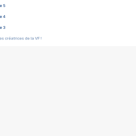
e 5
e 4
e 3
s créatrices de la VF !
e 2
e 1
e Mektoub My Love arrive enfin ! Rencontre avec Shaïn Boumedine et Sal
i : après Toni en famille
elle réalise le bouleversant Dites lui que je l'aime
ais ! Rencontre autour de Vie privée de Rebecca Zlotowski
 de Marguerite, Grave... Rencontre avec Ella Rumpf
 Les Rêveurs, un film intime sur la santé mentale