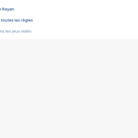
im Rayan
 toutes les règles
s les jeux vidéo
us choquant de Rockstar ? - Le scandale BULLY
e plus moche de Steam
du RÊVE tourne au CAUCHEMAR
pendant 8 heures
it… à tort
umiliés par un jeu vidéo
ire - Final Fantasy 8
ti un empire - Age of Empires
story DOFUS