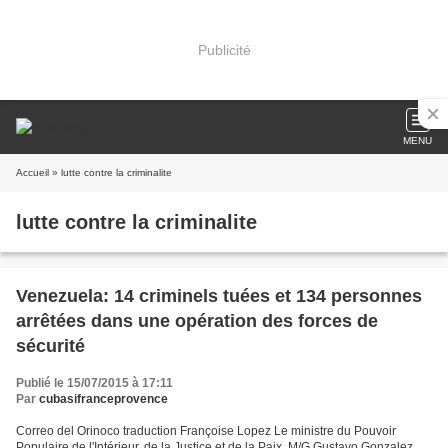
Publicité
MENU
Accueil
» lutte contre la criminalite
lutte contre la criminalite
Venezuela: 14 criminels tuées et 134 personnes
arrêtées dans une opération des forces de
sécurité
Publié le 15/07/2015 à 17:11
Par
cubasifranceprovence
Correo del Orinoco traduction Françoise Lopez Le ministre du Pouvoir
Populaire de l'Intérieur, de la Justice et de la Paix, M/G Gustavo Gonzalez