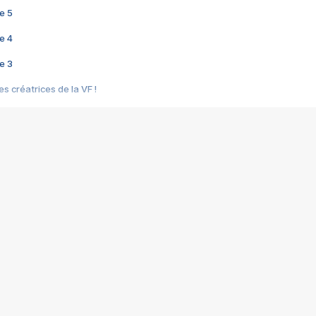
e 5
e 4
e 3
s créatrices de la VF !
e 2
e 1
e Mektoub My Love arrive enfin ! Rencontre avec Shaïn Boumedine et Sal
i : après Toni en famille
elle réalise le bouleversant Dites lui que je l'aime
ais ! Rencontre autour de Vie privée de Rebecca Zlotowski
 de Marguerite, Grave... Rencontre avec Ella Rumpf
 Les Rêveurs, un film intime sur la santé mentale