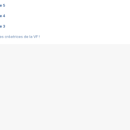
e 5
e 4
e 3
s créatrices de la VF !
e 2
e 1
e Mektoub My Love arrive enfin ! Rencontre avec Shaïn Boumedine et Sal
i : après Toni en famille
elle réalise le bouleversant Dites lui que je l'aime
ais ! Rencontre autour de Vie privée de Rebecca Zlotowski
 de Marguerite, Grave... Rencontre avec Ella Rumpf
 Les Rêveurs, un film intime sur la santé mentale