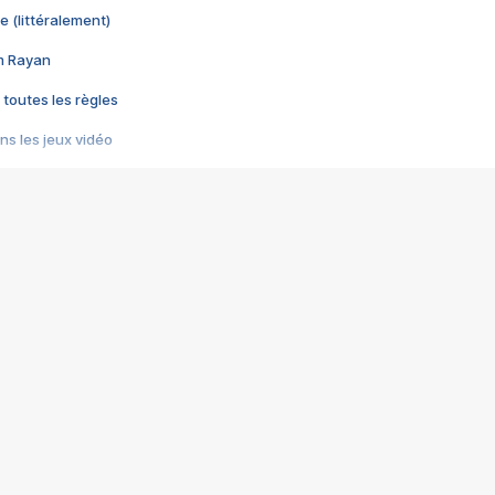
e (littéralement)
im Rayan
 toutes les règles
s les jeux vidéo
us choquant de Rockstar ? - Le scandale BULLY
e plus moche de Steam
du RÊVE tourne au CAUCHEMAR
pendant 8 heures
it… à tort
umiliés par un jeu vidéo
ire - Final Fantasy 8
ti un empire - Age of Empires