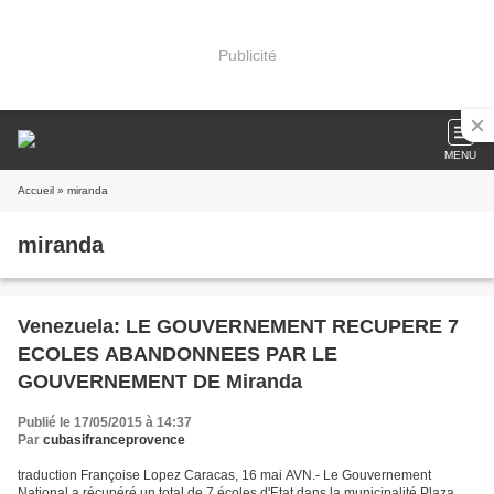
Publicité
MENU
Accueil
» miranda
miranda
Venezuela: LE GOUVERNEMENT RECUPERE 7
ECOLES ABANDONNEES PAR LE
GOUVERNEMENT DE Miranda
Publié le 17/05/2015 à 14:37
Par
cubasifranceprovence
traduction Françoise Lopez Caracas, 16 mai AVN.- Le Gouvernement
National a récupéré un total de 7 écoles d'Etat dans la municipalité Plaza