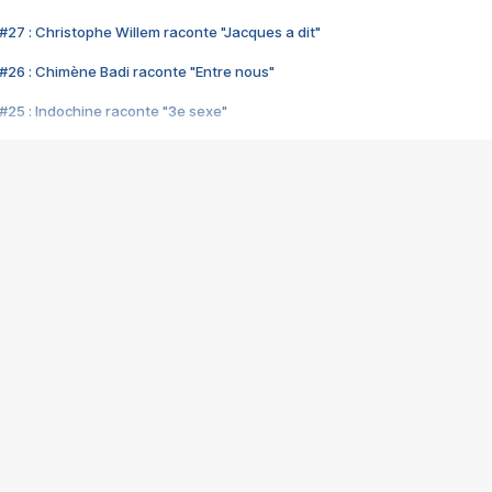
#27 : Christophe Willem raconte "Jacques a dit"
#26 : Chimène Badi raconte "Entre nous"
#25 : Indochine raconte "3e sexe"
#24 : Zaho raconte "C'est chelou"
#23 : Patrick Bruel raconte "Au café des délices"
#22 : Kyo raconte "Le chemin"
#21 : Nolwenn Leroy raconte "Cassé"
#20 : Patrick Hernandez raconte "Born to be alive"
#19 : Lorie raconte "Près de moi"
#18 : Michael Jones raconte "A nos actes manqués" (avec Jean-Jacque
#17 : Khaled raconte "Aïcha"
#16 : Corneille raconte "Parce qu'on vient de loin"