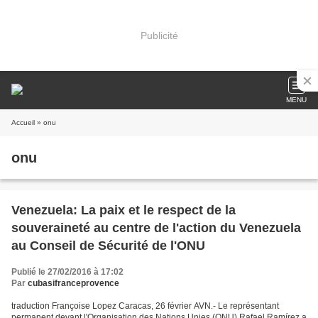
Publicité
MENU
Accueil
» onu
onu
Venezuela: La paix et le respect de la
souveraineté au centre de l'action du Venezuela
au Conseil de Sécurité de l'ONU
Publié le 27/02/2016 à 17:02
Par
cubasifranceprovence
traduction Françoise Lopez Caracas, 26 février AVN.- Le représentant
permanent devant l'Organisation des Nations Unies (ONU) Rafael Ramírez a