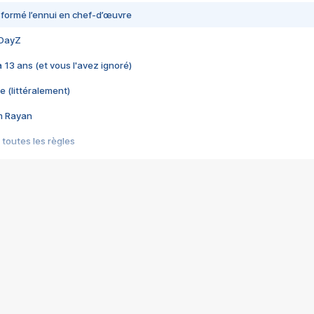
nsformé l’ennui en chef-d’œuvre
 DayZ
 a 13 ans (et vous l'avez ignoré)
e (littéralement)
im Rayan
 toutes les règles
s les jeux vidéo
us choquant de Rockstar ? - Le scandale BULLY
e plus moche de Steam
du RÊVE tourne au CAUCHEMAR
pendant 8 heures
it… à tort