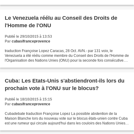
imposé par Washington à l'Ile. La veille,...
Le Venezuela réélu au Conseil des Droits de
l'Homme de l'ONU
Publié le 29/10/2015 à 13:53
Par
cubasifranceprovence
traduction Françoise Lopez Caracas, 28 Oct. AVN.- par 131 voix, le
Venezuela a été réélu comme membre du Conseil des Droits de l'Homme de
l'Organisation des Nations Unies (ONU) pour la seconde fois consécutive.
L'infirmation a été annoncée officiellement...
Cuba: Les Etats-Unis s'abstiendront-ils lors du
prochain vote à l'ONU sur le blocus?
Publié le 18/10/2015 à 15:15
Par
cubasifranceprovence
Cubadebate traduction Françoise Lopez La possible abstention de la
Maison Blanche lors du nouveau vote sur le blocus états-unien contre Cuba
est une rumeur qui circule aujourd'hui dans les couloirs des Nations Unies
parmi les diplomates et les journalistes...