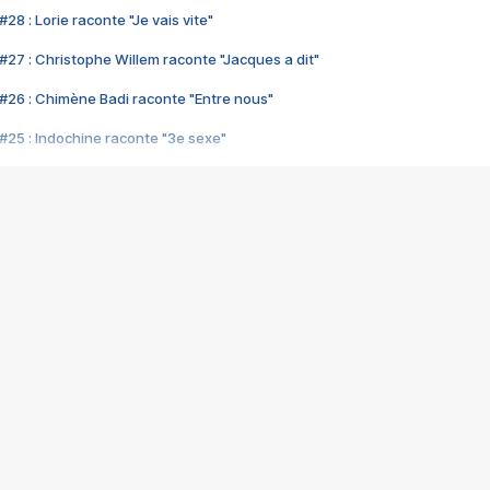
28 : Lorie raconte "Je vais vite"
#27 : Christophe Willem raconte "Jacques a dit"
#26 : Chimène Badi raconte "Entre nous"
#25 : Indochine raconte "3e sexe"
#24 : Zaho raconte "C'est chelou"
#23 : Patrick Bruel raconte "Au café des délices"
#22 : Kyo raconte "Le chemin"
#21 : Nolwenn Leroy raconte "Cassé"
#20 : Patrick Hernandez raconte "Born to be alive"
#19 : Lorie raconte "Près de moi"
#18 : Michael Jones raconte "A nos actes manqués" (avec Jean-Jacque
#17 : Khaled raconte "Aïcha"