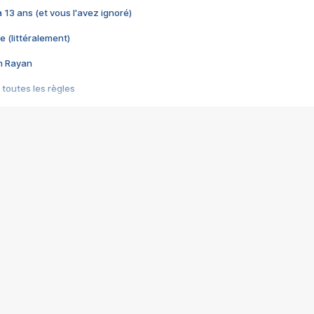
 a 13 ans (et vous l'avez ignoré)
e (littéralement)
im Rayan
 toutes les règles
s les jeux vidéo
us choquant de Rockstar ? - Le scandale BULLY
e plus moche de Steam
du RÊVE tourne au CAUCHEMAR
pendant 8 heures
it… à tort
umiliés par un jeu vidéo
ire - Final Fantasy 8