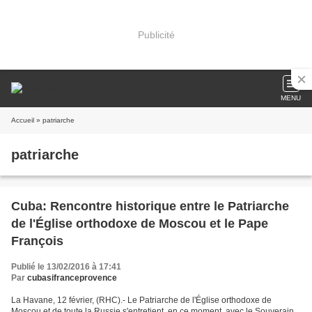
Publicité
MENU
Accueil
» patriarche
patriarche
Cuba: Rencontre historique entre le Patriarche
de l'Église orthodoxe de Moscou et le Pape
François
Publié le 13/02/2016 à 17:41
Par
cubasifranceprovence
La Havane, 12 février, (RHC).- Le Patriarche de l'Église orthodoxe de
Moscou et de toute la Russie s'entretient, en ce moment, avec le Souverain