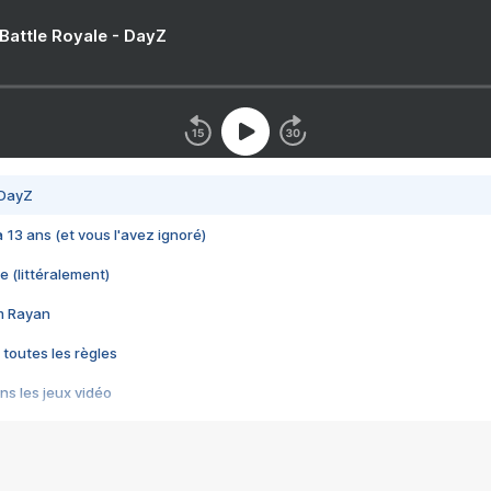
 Battle Royale - DayZ
 DayZ
 a 13 ans (et vous l'avez ignoré)
e (littéralement)
im Rayan
 toutes les règles
s les jeux vidéo
us choquant de Rockstar ? - Le scandale BULLY
e plus moche de Steam