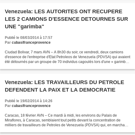
Venezuela: LES AUTORITES ONT RECUPERE
LES 2 CAMIONS D'ESSENCE DETOURNES SUR
UNE "garimba"
Publié le 08/03/2014 à 17:57
Par
cubasifranceprovence
Ciudad Bolivar, 7 mars AVN – A 8h30 du soir, ce vendredi, deux camions
d'essence de l'entreprise d'Etat Petroleos de Venezuela (PDVSA) qui avaient
été détournés par un groupe de 70 individus cagoulés lors d'une « garimba
» montée à l'intersection des...
Venezuela: LES TRAVAILLEURS DU PETROLE
DEFENDENT LA PAIX ET LA DEMOCRATIE
Publié le 19/02/2014 à 14:26
Par
cubasifranceprovence
Caracas, 18 février AVN – Ce mardi à midi, les environs du Palais de
Miraflores, à Caracas, semblaient tout petits devant la concentration de
milliers de travailleurs de Petroles de Venezuela (PDVSA) qui, en marchant,
sont venus pour la remise du nouveau...