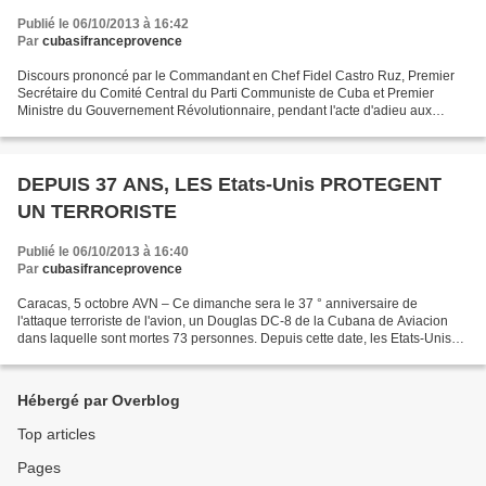
Publié le 06/10/2013 à 16:42
Par
cubasifranceprovence
Discours prononcé par le Commandant en Chef Fidel Castro Ruz, Premier
Secrétaire du Comité Central du Parti Communiste de Cuba et Premier
Ministre du Gouvernement Révolutionnaire, pendant l'acte d'adieu aux
victimes de l'explosion de l'avion de la Cubana...
DEPUIS 37 ANS, LES Etats-Unis PROTEGENT
UN TERRORISTE
Publié le 06/10/2013 à 16:40
Par
cubasifranceprovence
Caracas, 5 octobre AVN – Ce dimanche sera le 37 ° anniversaire de
l'attaque terroriste de l'avion, un Douglas DC-8 de la Cubana de Aviacion
dans laquelle sont mortes 73 personnes. Depuis cette date, les Etats-Unis
protègent le responsable, Luis Posada...
Hébergé par Overblog
Top articles
Pages