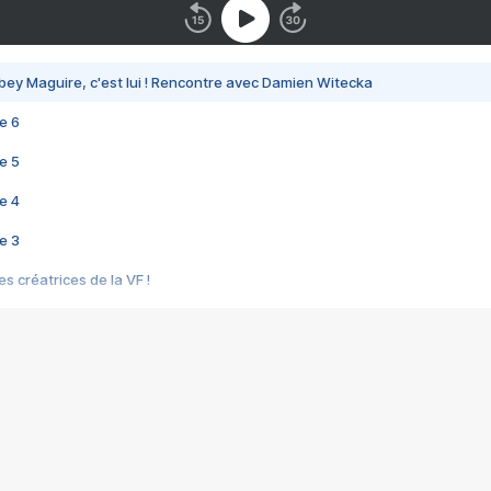
bey Maguire, c'est lui ! Rencontre avec Damien Witecka
e 6
e 5
e 4
e 3
s créatrices de la VF !
e 2
e 1
e Mektoub My Love arrive enfin ! Rencontre avec Shaïn Boumedine et Sal
i : après Toni en famille
elle réalise le bouleversant Dites lui que je l'aime