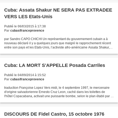
Cuba: Assata Shakur NE SERA PAS EXTRADEE
VERS LES Etats-Unis
Publié le 06/03/2015 à 17:38
Par
cubasifranceprovence
par Sandro CAPO CHICHI Un représentant du gouvernement cubain a à
nouveau déclaré il y a quelques jours que malgré le rapprochement récent
entre son pays et les Etats-Unis, l’activiste afro-américaine Assata Shakur,
première femme placée sur la liste...
Cuba: LA MORT S'APPELLE Posada Carriles
Publié le 04/09/2014 à 15:52
Par
cubasifranceprovence
traduction Françoise Lopez Vers midi, le 4 septembre 1997, le mercenaire
d'origine salvadorienne Ernesto Cruz Leon, caché dans les toilettes de
l'hôtel Copacabana, activait une puissante bombe, selon le plan établi par le
terroriste notoire Luis Posada...
DISCOURS DE Fidel Castro, 15 octobre 1976