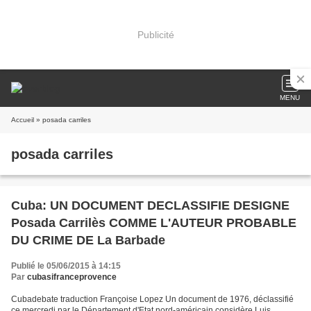
Publicité
MENU
Accueil
» posada carriles
posada carriles
Cuba: UN DOCUMENT DECLASSIFIE DESIGNE
Posada Carrilès COMME L'AUTEUR PROBABLE
DU CRIME DE La Barbade
Publié le 05/06/2015 à 14:15
Par
cubasifranceprovence
Cubadebate traduction Françoise Lopez Un document de 1976, déclassifié
ce mercredi par le Département d'Etat nord-américain considère Luis