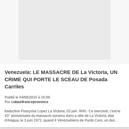
Venezuela: LE MASSACRE DE La Victoria, UN
CRIME QUI PORTE LE SCEAU DE Posada
Carriles
Publié le 04/06/2015 à 16:06
Par
cubasifranceprovence
traduction Françoise Lopez La Victoria, 03 juin. AVN.- Ce mercredi, c'est le
43° anniversaire du massacre survenu dans a ville de La Victoria, état
d'Aragua, le 3 juin 1972, quand 4 Vénézuéliens de Punto Cero, un des
groupes des années 70 qui maintenaient...