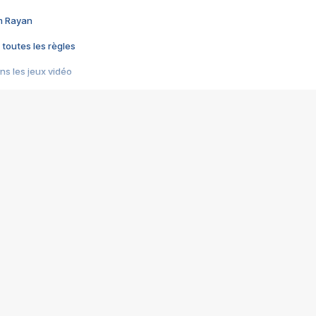
im Rayan
 toutes les règles
s les jeux vidéo
us choquant de Rockstar ? - Le scandale BULLY
e plus moche de Steam
du RÊVE tourne au CAUCHEMAR
pendant 8 heures
it… à tort
umiliés par un jeu vidéo
ire - Final Fantasy 8
ti un empire - Age of Empires
story DOFUS