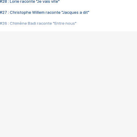
28 : Lorie raconte "Je vais vite"
#27 : Christophe Willem raconte "Jacques a dit"
#26 : Chimène Badi raconte "Entre nous"
#25 : Indochine raconte "3e sexe"
#24 : Zaho raconte "C'est chelou"
#23 : Patrick Bruel raconte "Au café des délices"
#22 : Kyo raconte "Le chemin"
#21 : Nolwenn Leroy raconte "Cassé"
#20 : Patrick Hernandez raconte "Born to be alive"
#19 : Lorie raconte "Près de moi"
#18 : Michael Jones raconte "A nos actes manqués" (avec Jean-Jacque
#17 : Khaled raconte "Aïcha"
#16 : Corneille raconte "Parce qu'on vient de loin"