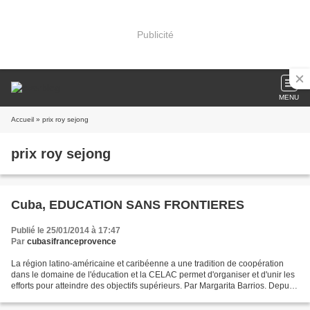
Publicité
MENU
Accueil
» prix roy sejong
prix roy sejong
Cuba, EDUCATION SANS FRONTIERES
Publié le 25/01/2014 à 17:47
Par
cubasifranceprovence
La région latino-américaine et caribéenne a une tradition de coopération
dans le domaine de l'éducation et la CELAC permet d'organiser et d'unir les
efforts pour atteindre des objectifs supérieurs. Par Margarita Barrios. Depuis
le triomphe de la Révolution...