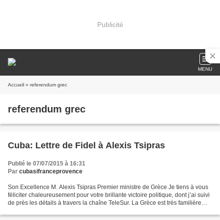
Publicité
MENU
Accueil
» referendum grec
referendum grec
Cuba: Lettre de Fidel à Alexis Tsipras
Publié le 07/07/2015 à 16:31
Par
cubasifranceprovence
Son Excellence M. Alexis Tsipras Premier ministre de Grèce Je tiens à vous
féliciter chaleureusement pour votre brillante victoire politique, dont j’ai suivi
de près les détails à travers la chaîne TeleSur. La Grèce est très familière
parmi les Cubains....