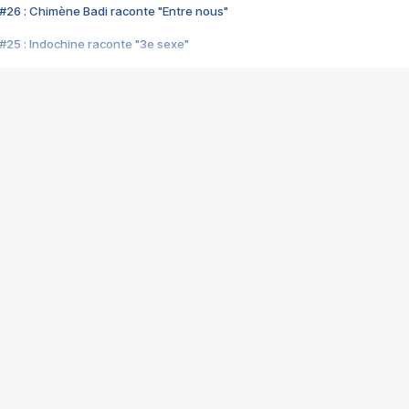
#26 : Chimène Badi raconte "Entre nous"
#25 : Indochine raconte "3e sexe"
#24 : Zaho raconte "C'est chelou"
#23 : Patrick Bruel raconte "Au café des délices"
#22 : Kyo raconte "Le chemin"
#21 : Nolwenn Leroy raconte "Cassé"
#20 : Patrick Hernandez raconte "Born to be alive"
#19 : Lorie raconte "Près de moi"
#18 : Michael Jones raconte "A nos actes manqués" (avec Jean-Jacque
#17 : Khaled raconte "Aïcha"
#16 : Corneille raconte "Parce qu'on vient de loin"
#15 : Indochine raconte "L'aventurier"
14 : Lorie raconte "Sur un air latino"