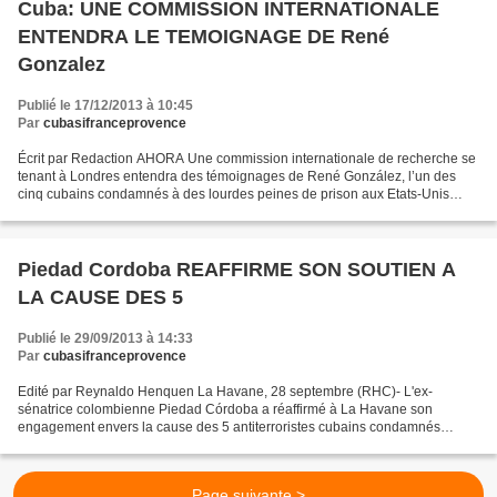
Cuba: UNE COMMISSION INTERNATIONALE
ENTENDRA LE TEMOIGNAGE DE René
Gonzalez
Publié le 17/12/2013 à 10:45
Par
cubasifranceprovence
Écrit par Redaction AHORA Une commission internationale de recherche se
tenant à Londres entendra des témoignages de René González, l’un des
cinq cubains condamnés à des lourdes peines de prison aux Etats-Unis
malgré sa lutte contre le terrorisme, a annoncé...
Piedad Cordoba REAFFIRME SON SOUTIEN A
LA CAUSE DES 5
Publié le 29/09/2013 à 14:33
Par
cubasifranceprovence
Edité par Reynaldo Henquen La Havane, 28 septembre (RHC)- L'ex-
sénatrice colombienne Piedad Córdoba a réaffirmé à La Havane son
engagement envers la cause des 5 antiterroristes cubains condamnés
injustement aux États-Unis. Après s'être réunie avec René...
Page suivante >