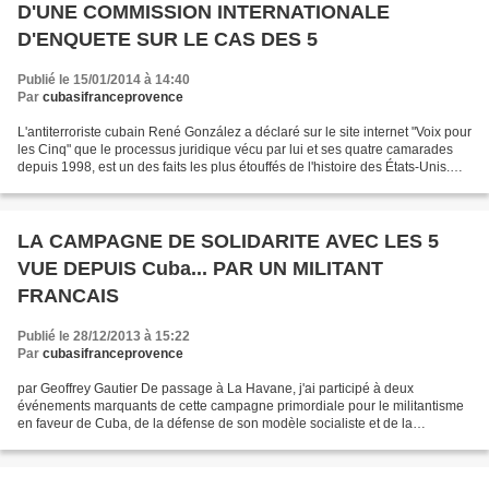
D'UNE COMMISSION INTERNATIONALE
D'ENQUETE SUR LE CAS DES 5
Publié le 15/01/2014 à 14:40
Par
cubasifranceprovence
L'antiterroriste cubain René González a déclaré sur le site internet "Voix pour
les Cinq" que le processus juridique vécu par lui et ses quatre camarades
depuis 1998, est un des faits les plus étouffés de l'histoire des États-Unis.
René Gonzalez a souligné...
LA CAMPAGNE DE SOLIDARITE AVEC LES 5
VUE DEPUIS Cuba... PAR UN MILITANT
FRANCAIS
Publié le 28/12/2013 à 15:22
Par
cubasifranceprovence
par Geoffrey Gautier De passage à La Havane, j'ai participé à deux
événements marquants de cette campagne primordiale pour le militantisme
en faveur de Cuba, de la défense de son modèle socialiste et de la
résistance face à l'impérialisme: La campagne...