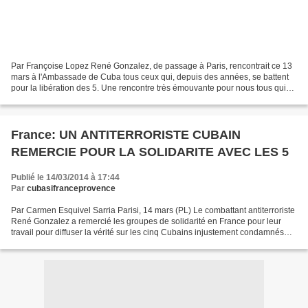
Par Françoise Lopez René Gonzalez, de passage à Paris, rencontrait ce 13
mars à l'Ambassade de Cuba tous ceux qui, depuis des années, se battent
pour la libération des 5. Une rencontre très émouvante pour nous tous qui
l'avons tellement espérée... Nous...
France: UN ANTITERRORISTE CUBAIN
REMERCIE POUR LA SOLIDARITE AVEC LES 5
Publié le 14/03/2014 à 17:44
Par
cubasifranceprovence
Par Carmen Esquivel Sarria Parisi, 14 mars (PL) Le combattant antiterroriste
René Gonzalez a remercié les groupes de solidarité en France pour leur
travail pour diffuser la vérité sur les cinq Cubains injustement condamnés
aux Etats-Unis et exiger leur...