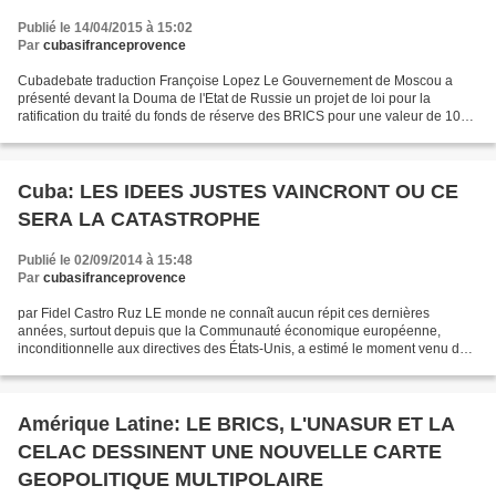
Publié le 14/04/2015 à 15:02
Par
cubasifranceprovence
Cubadebate traduction Françoise Lopez Le Gouvernement de Moscou a
présenté devant la Douma de l'Etat de Russie un projet de loi pour la
ratification du traité du fonds de réserve des BRICS pour une valeur de 100
000 millions de dollars selon le site officiel...
Cuba: LES IDEES JUSTES VAINCRONT OU CE
SERA LA CATASTROPHE
Publié le 02/09/2014 à 15:48
Par
cubasifranceprovence
par Fidel Castro Ruz LE monde ne connaît aucun répit ces dernières
années, surtout depuis que la Communauté économique européenne,
inconditionnelle aux directives des États-Unis, a estimé le moment venu de
régler ses comptes avec ce qui restait de deux...
Amérique Latine: LE BRICS, L'UNASUR ET LA
CELAC DESSINENT UNE NOUVELLE CARTE
GEOPOLITIQUE MULTIPOLAIRE