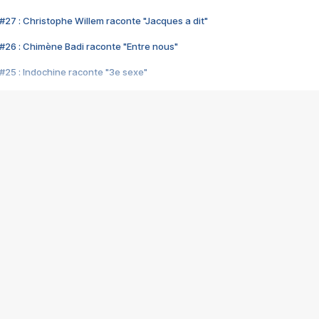
#27 : Christophe Willem raconte "Jacques a dit"
#26 : Chimène Badi raconte "Entre nous"
#25 : Indochine raconte "3e sexe"
#24 : Zaho raconte "C'est chelou"
#23 : Patrick Bruel raconte "Au café des délices"
#22 : Kyo raconte "Le chemin"
#21 : Nolwenn Leroy raconte "Cassé"
#20 : Patrick Hernandez raconte "Born to be alive"
#19 : Lorie raconte "Près de moi"
#18 : Michael Jones raconte "A nos actes manqués" (avec Jean-Jacque
#17 : Khaled raconte "Aïcha"
#16 : Corneille raconte "Parce qu'on vient de loin"