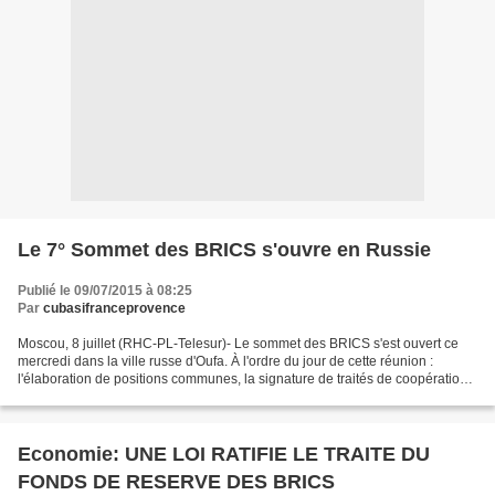
Le 7° Sommet des BRICS s'ouvre en Russie
Publié le 09/07/2015 à 08:25
Par
cubasifranceprovence
Moscou, 8 juillet (RHC-PL-Telesur)- Le sommet des BRICS s'est ouvert ce
mercredi dans la ville russe d'Oufa. À l'ordre du jour de cette réunion :
l'élaboration de positions communes, la signature de traités de coopération
jusqu'en 2020 et la définition...
Economie: UNE LOI RATIFIE LE TRAITE DU
FONDS DE RESERVE DES BRICS