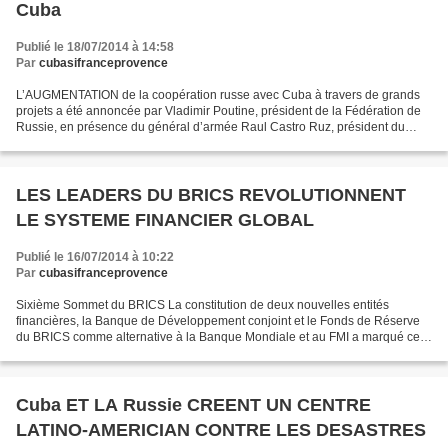
Cuba
Publié le 18/07/2014 à 14:58
Par
cubasifranceprovence
L’AUGMENTATION de la coopération russe avec Cuba à travers de grands
projets a été annoncée par Vladimir Poutine, président de la Fédération de
Russie, en présence du général d’armée Raul Castro Ruz, président du
Conseil d’État et du Conseil des ministres,...
LES LEADERS DU BRICS REVOLUTIONNENT
LE SYSTEME FINANCIER GLOBAL
Publié le 16/07/2014 à 10:22
Par
cubasifranceprovence
Sixième Sommet du BRICS La constitution de deux nouvelles entités
financières, la Banque de Développement conjoint et le Fonds de Réserve
du BRICS comme alternative à la Banque Mondiale et au FMI a marqué ce
mardi le début d'un "nouveau cycle" dans le...
Cuba ET LA Russie CREENT UN CENTRE
LATINO-AMERICIAN CONTRE LES DESASTRES