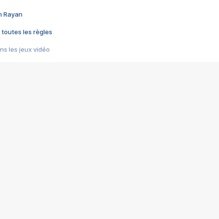
im Rayan
 toutes les règles
s les jeux vidéo
us choquant de Rockstar ? - Le scandale BULLY
e plus moche de Steam
du RÊVE tourne au CAUCHEMAR
pendant 8 heures
it… à tort
umiliés par un jeu vidéo
ire - Final Fantasy 8
ti un empire - Age of Empires
story DOFUS