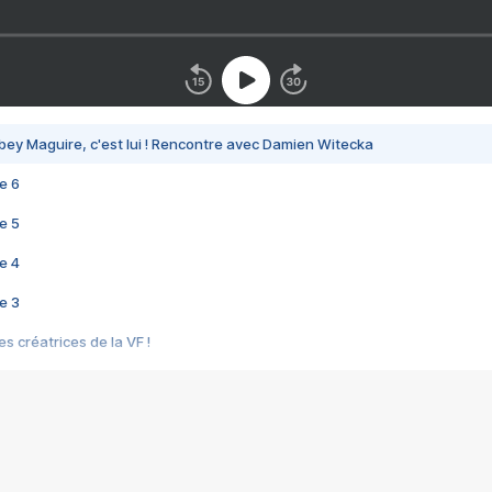
bey Maguire, c'est lui ! Rencontre avec Damien Witecka
e 6
e 5
e 4
e 3
s créatrices de la VF !
e 2
e 1
e Mektoub My Love arrive enfin ! Rencontre avec Shaïn Boumedine et Sal